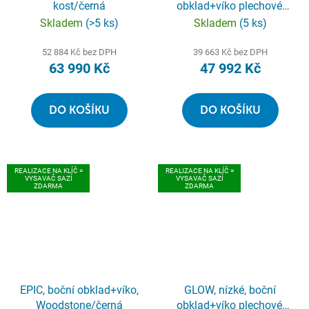
kost/černá
obklad+víko plechové,
barva černá aspero
Skladem
(>5 ks)
Skladem
(5 ks)
52 884 Kč bez DPH
39 663 Kč bez DPH
63 990 Kč
47 992 Kč
DO KOŠÍKU
DO KOŠÍKU
REALIZACE NA KLÍČ =
REALIZACE NA KLÍČ =
VYSAVAČ SAZÍ
VYSAVAČ SAZÍ
ZDARMA
ZDARMA
EPIC, boční obklad+víko,
GLOW, nízké, boční
Woodstone/černá
obklad+víko plechové,