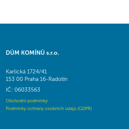
n
c
í
í
p
r
v
k
y
Z
v
á
ý
DŮM KOMÍNŮ s.r.o.
p
p
a
i
t
s
Karlická 1724/41
í
u
153 00 Praha 16-Radotín
IČ: 06033563
Obchodní podmínky
Podmínky ochrany osobních údajů (GDPR)