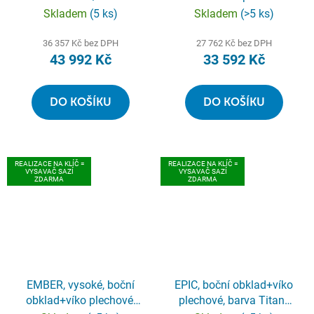
podstavec, barva černá
Skladem
(5 ks)
Skladem
(>5 ks)
aspero
36 357 Kč bez DPH
27 762 Kč bez DPH
43 992 Kč
33 592 Kč
DO KOŠÍKU
DO KOŠÍKU
REALIZACE NA KLÍČ =
REALIZACE NA KLÍČ =
VYSAVAČ SAZÍ
VYSAVAČ SAZÍ
ZDARMA
ZDARMA
EMBER, vysoké, boční
EPIC, boční obklad+víko
obklad+víko plechové,
plechové, barva Titan/