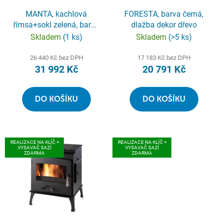
r
o
MANTA, kachlová
FORESTA, barva černá,
římsa+sokl zelená, barva
dlažba dekor dřevo
d
černá
Skladem
(1 ks)
Skladem
(>5 ks)
u
k
26 440 Kč bez DPH
17 183 Kč bez DPH
t
31 992 Kč
20 791 Kč
ů
DO KOŠÍKU
DO KOŠÍKU
REALIZACE NA KLÍČ =
REALIZACE NA KLÍČ =
VYSAVAČ SAZÍ
VYSAVAČ SAZÍ
ZDARMA
ZDARMA