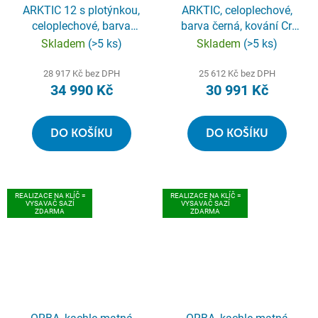
ARKTIC 12 s plotýnkou,
ARKTIC, celoplechové,
celoplechové, barva
barva černá, kování Cr,
černá, kování Cr,
čelní+boční otevírání
Skladem
(>5 ks)
Skladem
(>5 ks)
čelní+boční otevírání
28 917 Kč bez DPH
25 612 Kč bez DPH
34 990 Kč
30 991 Kč
DO KOŠÍKU
DO KOŠÍKU
REALIZACE NA KLÍČ =
REALIZACE NA KLÍČ =
VYSAVAČ SAZÍ
VYSAVAČ SAZÍ
ZDARMA
ZDARMA