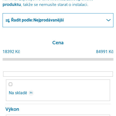
produktu
, takže se nemusíte starat o instalaci.
Ř
Řadit podle:
Nejprodávanější
a
z
e
n
Cena
í
18392
Kč
84991
Kč
p
r
o
d
u
k
Na skladě
71
t
ů
Výkon