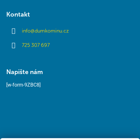
Kontakt
info
@
dumkominu.cz
725 307 697
Napište nám
[w-form-9ZBC8]