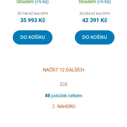
podstavec, barva černá
černá
Skladem
(>5 ks)
Skladem
(>5 ks)
aspero
29 746 Kč bez DPH
35 034 Kč bez DPH
35 993 Kč
42 391 Kč
DO KOŠÍKU
DO KOŠÍKU
NAČÍST 12 DALŠÍCH
S
1
t
8
r
O
á
88
položek celkem
v
n
l
k
NAHORU
á
o
d
v
a
á