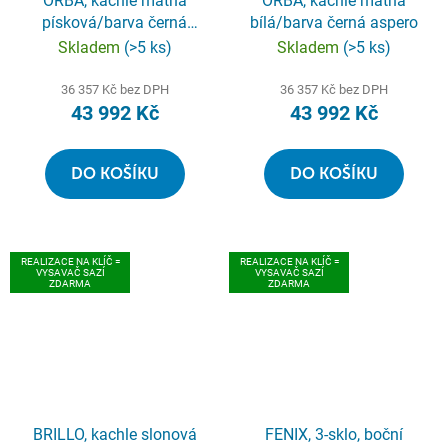
ORBA, kachle matná
ORBA, kachle matná
písková/barva černá
bílá/barva černá aspero
aspero
Skladem
(>5 ks)
Skladem
(>5 ks)
36 357 Kč bez DPH
36 357 Kč bez DPH
43 992 Kč
43 992 Kč
DO KOŠÍKU
DO KOŠÍKU
REALIZACE NA KLÍČ =
REALIZACE NA KLÍČ =
VYSAVAČ SAZÍ
VYSAVAČ SAZÍ
ZDARMA
ZDARMA
BRILLO, kachle slonová
FENIX, 3-sklo, boční