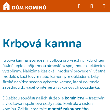
Přejít
Hledat
NÁKUP
na
Domů
/
KRBY a KAMNA
/
Krbová kamna
obsah
KOŠÍK
Krbová kamna
Krbová kamna jsou ideální volbou pro všechny, kdo chtějí
útulné teplo a příjemnou atmosféru spojenou s efektivním
vytápěním. Nabízíme klasická i moderní provedení, včetně
modelů s kachlovým nebo kamenným obkladem. Díky
široké nabídce snadno vyberete kamna, která dokonale
zapadnou do vašeho interiéru i výkonových požadavků.
Důležitou součástí našich služeb je
kominictví
– frézování
a vložkování spalinové cesty nebo kontrola a čištění
komínu. Zajišťujeme také
montáž zakoupeného