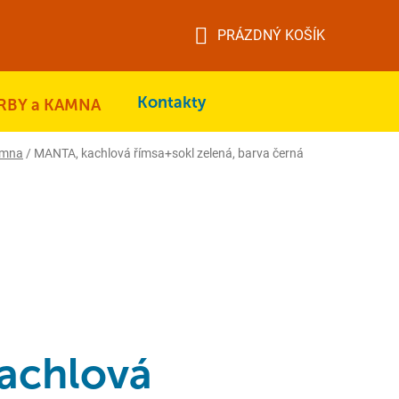
PRÁZDNÝ KOŠÍK
NÁKUPNÍ
KOŠÍK
Kontakty
RBY a KAMNA
amna
/
MANTA, kachlová římsa+sokl zelená, barva černá
achlová