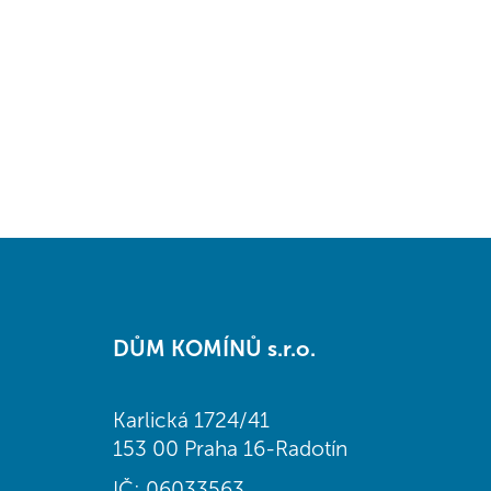
Z
á
DŮM KOMÍNŮ s.r.o.
p
a
t
Karlická 1724/41
í
153 00 Praha 16-Radotín
IČ: 06033563