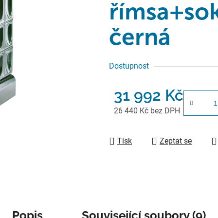
římsa+sok
černá
Dostupnost
31 992 Kč
26 440 Kč bez DPH
Měrná cena:
Tisk
Zeptat se
Popis
Související soubory (9)