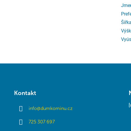
Jmen
Pref
Šířk
Výšk
Vyús
Kontakt
info
@
dumkominu.cz
725 307 697