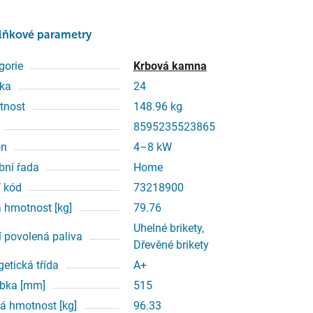
lňkové parametry
gorie
Krbová kamna
ka
24
tnost
148.96 kg
8595235523865
on
4–8 kW
bní řada
Home
í kód
73218900
á hmotnost [kg]
79.76
Uhelné brikety,
í povolená paliva
Dřevěné brikety
getická třída
A+
bka [mm]
515
á hmotnost [kg]
96.33