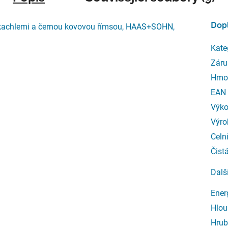
Dop
kachlemi a černou kovovou římsou, HAAS+SOHN,
Kate
Záru
Hmo
EAN
Výk
Výro
Celn
Čist
Dalš
Ener
Hlou
Hrub