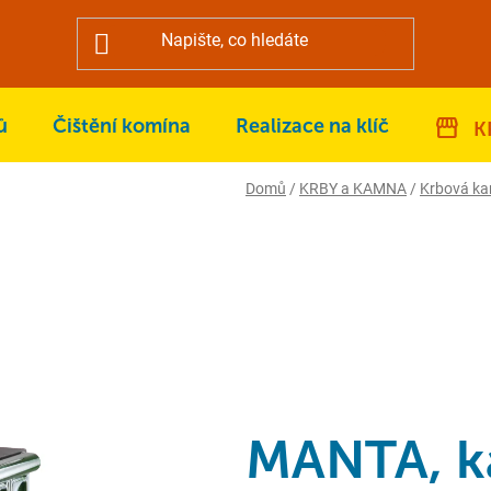
ů
Čištění komína
Realizace na klíč
K
Domů
/
KRBY a KAMNA
/
Krbová k
MANTA, k