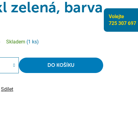
l zelená, barva
Volejte
725 307 697
Skladem
(1 ks)
DO KOŠÍKU
Sdílet