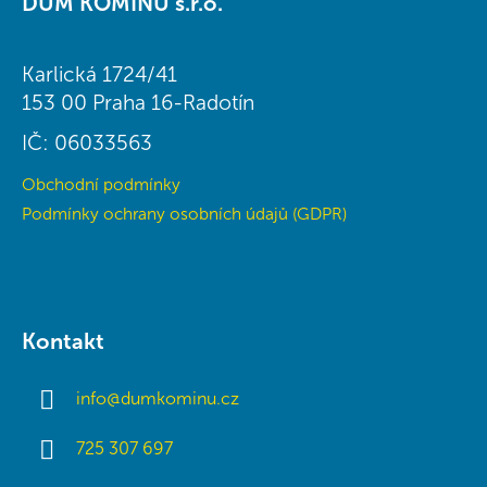
DŮM KOMÍNŮ s.r.o.
p
a
t
Karlická 1724/41
í
153 00 Praha 16-Radotín
IČ: 06033563
Obchodní podmínky
Podmínky ochrany osobních údajů (GDPR)
Kontakt
info
@
dumkominu.cz
725 307 697