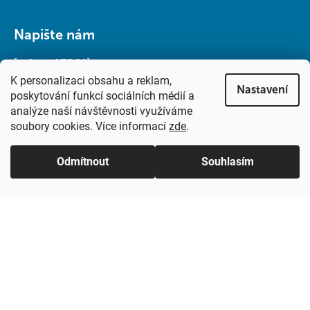
Napište nám
[w-form-9ZBC8]
K personalizaci obsahu a reklam,
Nastavení
poskytování funkcí sociálních médií a
analýze naší návštěvnosti využíváme
soubory cookies. Více informací
zde
.
Odmítnout
Souhlasím
Vytvořil Shoptet
Copyright 2026
Dům komínů
. Všechna práva vyhrazena.
Upravit nastavení cookies