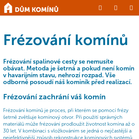
Přejít
Hledat
NÁKUP
na
Domů
/
Frézování komínů
obsah
KOŠÍK
Frézování komínů
Frézování spalinové cesty se nemusíte
obávat. Metoda je šetrná a pokud není komín
v havarijním stavu, nehrozí rozpad. Vše
odborně posoudí náš kominík před realizací.
Frézování zachrání váš komín
Frézování komínů je proces, při kterém se pomocí frézy
šetrně zvětšuje komínový otvor. Při použití správných
materiálů může frézování prodloužit životnost komína až o
30 let. V kombinaci s vložkováním se jedná o nejčastější a
nejefektivnější způsob rekonstrukce komínových systémů.