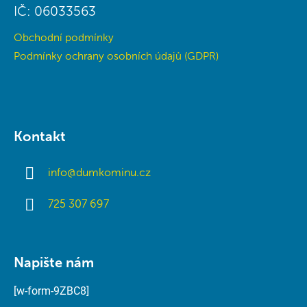
IČ: 06033563
Obchodní podmínky
Podmínky ochrany osobních údajů (GDPR)
Kontakt
info
@
dumkominu.cz
725 307 697
Napište nám
[w-form-9ZBC8]