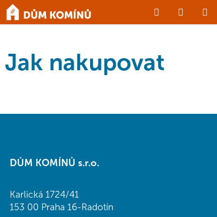
Přejít
Hledat
NÁKUP
na
Domů
/
Jak nakupovat
obsah
KOŠÍK
Jak nakupovat
Z
á
DŮM KOMÍNŮ s.r.o.
p
a
t
Karlická 1724/41
í
153 00 Praha 16-Radotín