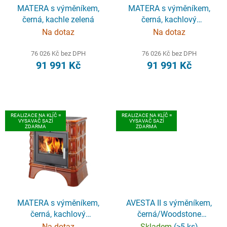
o
MATERA s výměníkem,
MATERA s výměníkem,
černá, kachle zelená
černá, kachlový
d
sokl+kachlový obklad
Na dotaz
Na dotaz
u
slonová kost
k
76 026 Kč bez DPH
76 026 Kč bez DPH
t
91 991 Kč
91 991 Kč
ů
REALIZACE NA KLÍČ =
REALIZACE NA KLÍČ =
VYSAVAČ SAZÍ
VYSAVAČ SAZÍ
ZDARMA
ZDARMA
MATERA s výměníkem,
AVESTA II s výměníkem,
černá, kachlový
černá/Woodstone
sokl+kachlový obklad
Prestige
Na dotaz
Skladem
(>5 ks)