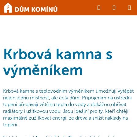
Přejít
Hledat
NÁKUP
na
Domů
/
KRBY a KAMNA
/
Krbová kamna s výměníkem
obsah
KOŠÍK
Krbová kamna s
výměníkem
Krbová kamna s teplovodním výměníkem umožňují vytápět
nejen jednu místnost, ale celý dům. Připojením na ústřední
topení předávají většinu tepla do vody a dokážou ohřívat
radiátory i užitkovou vodu. Jsou ideální pro ty, kteří chtějí
maximálně zužitkovat energii ze dřeva a snížit náklady na
topení.