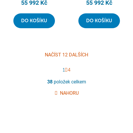
55 992 Kč
55 992 Kč
DO KOŠÍKU
DO KOŠÍKU
NAČÍST 12 DALŠÍCH
S
1
t
4
r
O
á
38
položek celkem
v
n
l
k
NAHORU
á
o
d
v
a
á
n
c
í
í
p