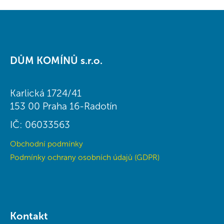
r
v
k
y
Z
v
á
ý
DŮM KOMÍNŮ s.r.o.
p
p
a
i
t
s
Karlická 1724/41
í
u
153 00 Praha 16-Radotín
IČ: 06033563
Obchodní podmínky
Podmínky ochrany osobních údajů (GDPR)
Kontakt