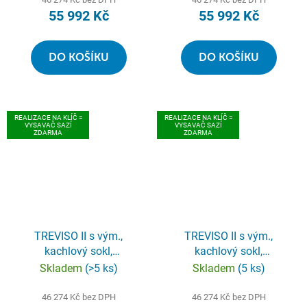
55 992 Kč
55 992 Kč
DO KOŠÍKU
DO KOŠÍKU
REALIZACE NA KLÍČ =
REALIZACE NA KLÍČ =
VYSAVAČ SAZÍ
VYSAVAČ SAZÍ
ZDARMA
ZDARMA
TREVISO II s vým.,
TREVISO II s vým.,
kachlový sokl,
kachlový sokl,
černá/hnědá kachle
černá/zelená kachle
Skladem
(>5 ks)
Skladem
(5 ks)
46 274 Kč bez DPH
46 274 Kč bez DPH