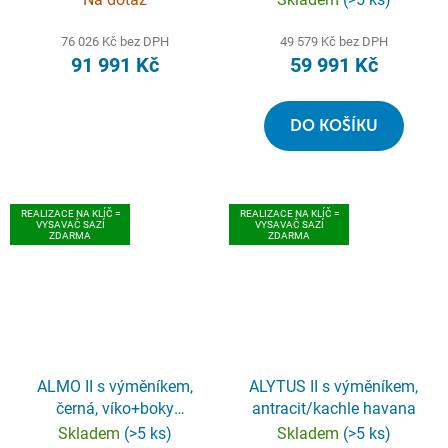
medovník
76 026 Kč bez DPH
49 579 Kč bez DPH
91 991 Kč
59 991 Kč
DO KOŠÍKU
REALIZACE NA KLÍČ =
REALIZACE NA KLÍČ =
VYSAVAČ SAZÍ
VYSAVAČ SAZÍ
ZDARMA
ZDARMA
ALMO II s výměníkem,
ALYTUS II s výměníkem,
černá, víko+boky
antracit/kachle havana
plechové
Skladem
(>5 ks)
Skladem
(>5 ks)