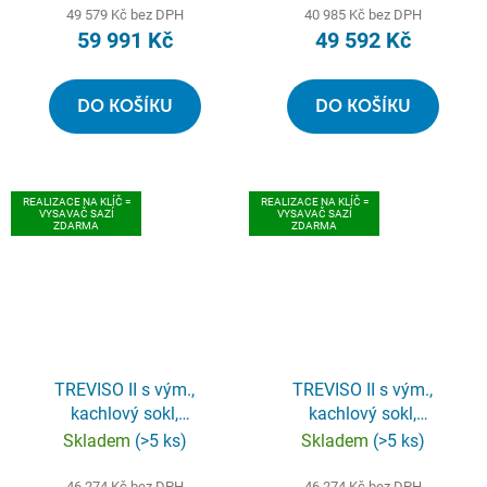
49 579 Kč bez DPH
40 985 Kč bez DPH
59 991 Kč
49 592 Kč
DO KOŠÍKU
DO KOŠÍKU
REALIZACE NA KLÍČ =
REALIZACE NA KLÍČ =
VYSAVAČ SAZÍ
VYSAVAČ SAZÍ
ZDARMA
ZDARMA
TREVISO II s vým.,
TREVISO II s vým.,
kachlový sokl,
kachlový sokl,
černá/slonová kost
černá/medovník kachle
Skladem
(>5 ks)
Skladem
(>5 ks)
kachle
46 274 Kč bez DPH
46 274 Kč bez DPH