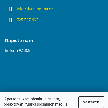
info
@
dumkominu.cz
725 307 697
Napište nám
[w-form-9ZBC8]
K personalizaci obsahu a reklam,
Nastavení
poskytování funkcí sociálních médií a