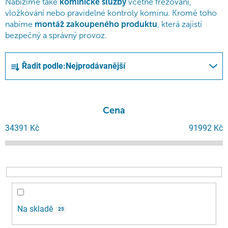
Nabízíme také
kominické služby
včetně frézování,
vložkování nebo pravidelné kontroly komínu. Kromě toho
nabíme
montáž zakoupeného produktu
, která zajistí
bezpečný a správný provoz.
Ř
Řadit podle:
Nejprodávanější
a
z
e
n
Cena
í
34391
Kč
91992
Kč
p
r
o
d
u
k
Na skladě
25
t