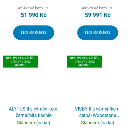
42 967 Kč bez DPH
49 579 Kč bez DPH
51 990 Kč
59 991 Kč
DO KOŠÍKU
DO KOŠÍKU
REALIZACE NA KLÍČ =
REALIZACE NA KLÍČ =
VYSAVAČ SAZÍ
VYSAVAČ SAZÍ
ZDARMA
ZDARMA
ALYTUS II s výměníkem,
VISBY II s výměníkem,
černá/bílá kachle
černá/Woodstone
Prestige
Skladem
(>5 ks)
Skladem
(>5 ks)