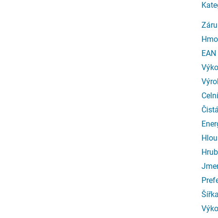
Kate
Záru
Hmo
EAN
Výk
Výro
Celn
Čist
Ener
Hlou
Hrub
Jmen
Pref
Šířk
Výko