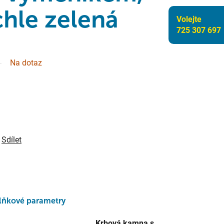
chle zelená
Volejte
725 307 697
Na dotaz
Sdílet
lňkové parametry
Krbová kamna s