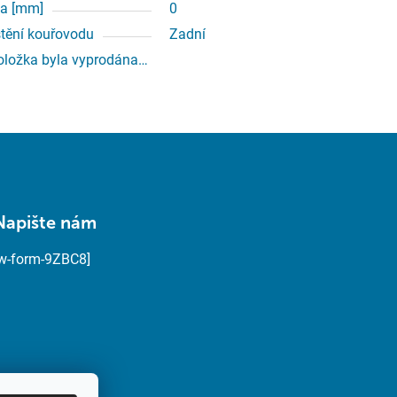
a [mm]
0
tění kouřovodu
Zadní
oložka byla vyprodána…
Napište nám
[w-form-9ZBC8]