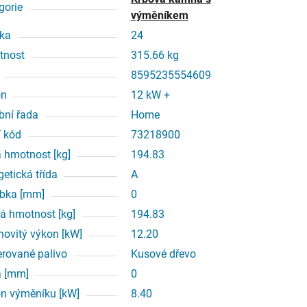
gorie
výměníkem
ka
24
tnost
315.66 kg
8595235554609
on
12 kW +
bní řada
Home
í kód
73218900
á hmotnost [kg]
194.83
getická třída
A
bka [mm]
0
á hmotnost [kg]
194.83
ovitý výkon [kW]
12.20
erované palivo
Kusové dřevo
a [mm]
0
n výměníku [kW]
8.40