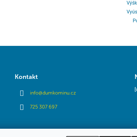
Výšk
Vyús
P
Kontakt
info
@
dumkominu.cz
725 307 697