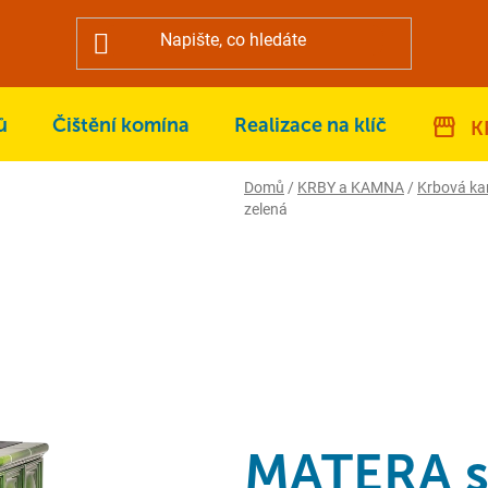
ů
Čištění komína
Realizace na klíč
K
Domů
/
KRBY a KAMNA
/
Krbová k
zelená
MATERA s