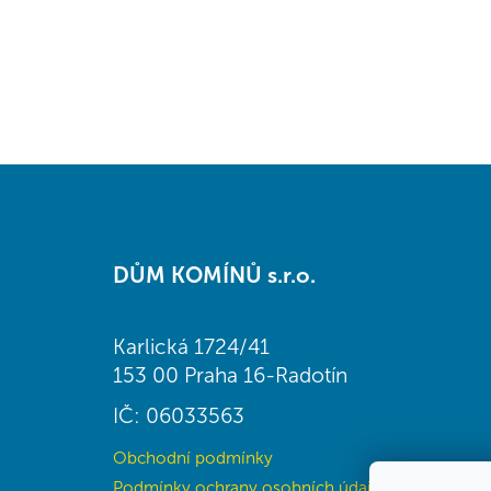
Z
á
DŮM KOMÍNŮ s.r.o.
p
a
t
Karlická 1724/41
í
153 00 Praha 16-Radotín
IČ: 06033563
Obchodní podmínky
Podmínky ochrany osobních údajů (GDPR)