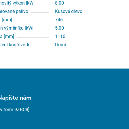
ovitý výkon [kW]
8.00
erované palivo
Kusové dřevo
a [mm]
746
n výměníku [kW]
5.00
a [mm]
1110
tění kouřovodu
Horní
Napište nám
[w-form-9ZBC8]