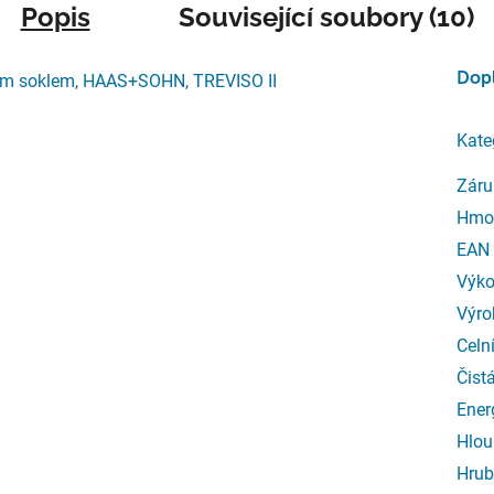
Popis
Související soubory (10)
Dop
ým soklem, HAAS+SOHN, TREVISO II
Kate
Záru
Hmo
EAN
Výk
Výro
Celn
Čist
Ener
Hlou
Hrub