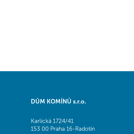
Z
á
DŮM KOMÍNŮ s.r.o.
p
a
t
Karlická 1724/41
í
153 00 Praha 16-Radotín