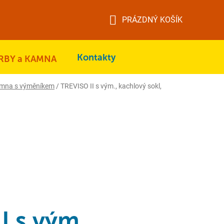
PRÁZDNÝ KOŠÍK
NÁKUPNÍ
KOŠÍK
Kontakty
RBY a KAMNA
amna s výměníkem
/
TREVISO II s vým., kachlový sokl,
I s vým.,