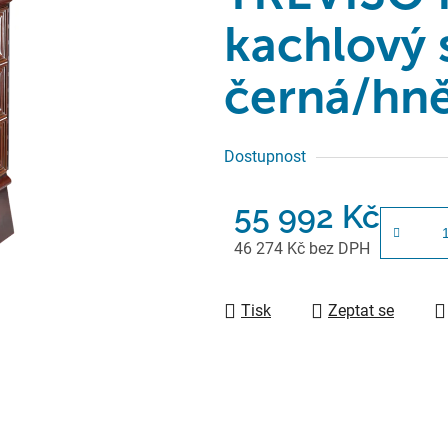
kachlový 
černá/hně
Dostupnost
55 992 Kč
46 274 Kč bez DPH
Měrná cena:
Tisk
Zeptat se