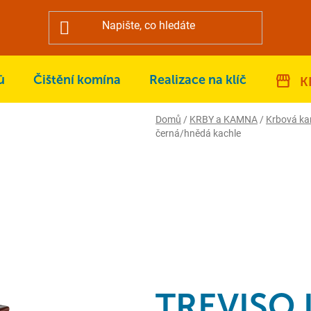
ů
Čištění komína
Realizace na klíč
K
Domů
/
KRBY a KAMNA
/
Krbová k
černá/hnědá kachle
TREVISO I