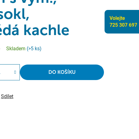
sokl,
Volejte
dá kachle
725 307 697
Skladem
(>5 ks)
DO KOŠÍKU
Sdílet