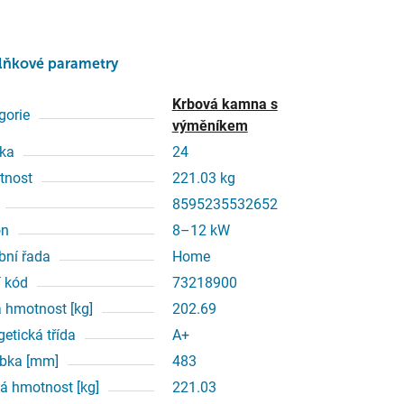
lňkové parametry
Krbová kamna s
gorie
výměníkem
ka
24
tnost
221.03 kg
8595235532652
on
8–12 kW
bní řada
Home
í kód
73218900
á hmotnost [kg]
202.69
getická třída
A+
bka [mm]
483
á hmotnost [kg]
221.03