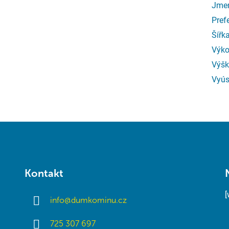
Jmen
Pref
Šířk
Výko
Výšk
Vyús
Kontakt
info
@
dumkominu.cz
725 307 697