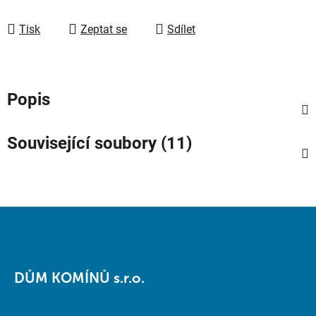
Tisk
Zeptat se
Sdílet
Popis
Související soubory (11)
Z
á
DŮM KOMÍNŮ s.r.o.
p
a