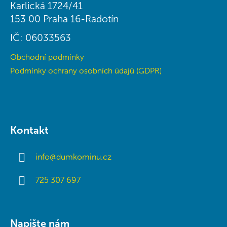
t
Karlická 1724/41
í
153 00 Praha 16-Radotín
IČ: 06033563
Obchodní podmínky
Podmínky ochrany osobních údajů (GDPR)
Kontakt
info
@
dumkominu.cz
725 307 697
Napište nám