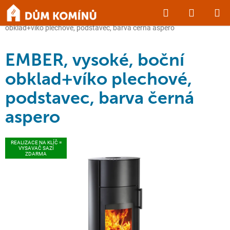
Přejít
Hledat
NÁKUP
na
Domů
/
KRBY a KAMNA
/
Krbová kamna
/
EMBER, vysoké, boční
obsah
KOŠÍK
obklad+víko plechové, podstavec, barva černá aspero
EMBER, vysoké, boční
obklad+víko plechové,
podstavec, barva černá
aspero
REALIZACE NA KLÍČ =
VYSAVAČ SAZÍ
ZDARMA