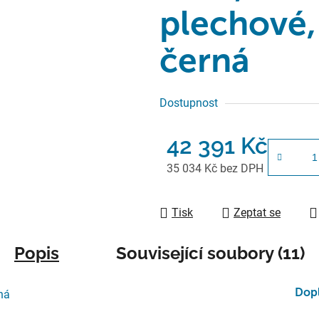
plechové,
černá
Dostupnost
42 391 Kč
35 034 Kč bez DPH
Měrná cena:
Tisk
Zeptat se
Popis
Související soubory (11)
Dop
ná