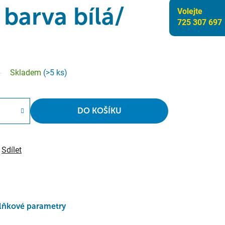
 barva bílá/
Volejte
725 307 697
Skladem
(>5 ks)
DO KOŠÍKU
Sdílet
lňkové parametry