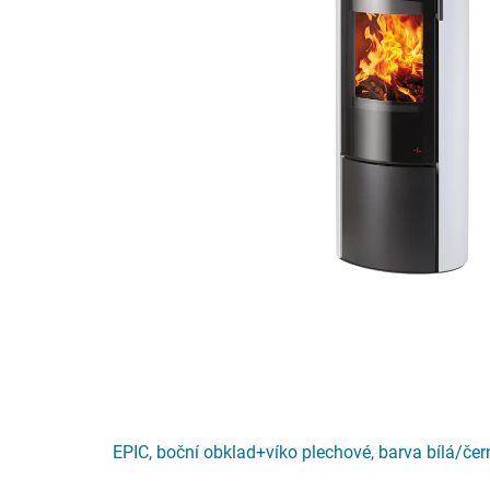
EPIC, boční obklad+víko plechové, barva bílá/čer