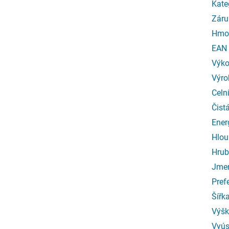
Kate
Záru
Hmo
EAN
Výk
Výro
Celn
Čist
Ener
Hlou
Hrub
Jmen
Pref
Šířk
Výšk
Vyús