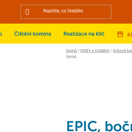
ů
Čištění komína
Realizace na klíč
K
Domů
/
KRBY a KAMNA
/
Krbová k
černá
EPIC, boč