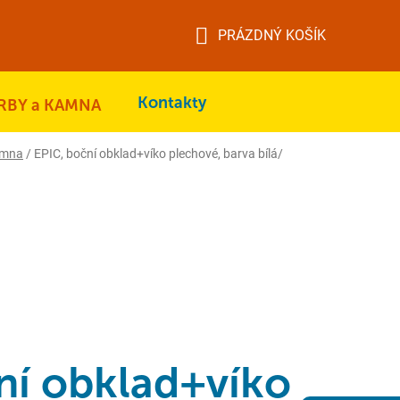
PRÁZDNÝ KOŠÍK
NÁKUPNÍ
KOŠÍK
Kontakty
RBY a KAMNA
amna
/
EPIC, boční obklad+víko plechové, barva bílá/
ní obklad+víko