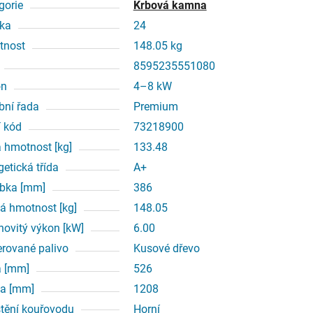
gorie
Krbová kamna
ka
24
tnost
148.05 kg
8595235551080
on
4–8 kW
bní řada
Premium
í kód
73218900
á hmotnost [kg]
133.48
getická třída
A+
bka [mm]
386
á hmotnost [kg]
148.05
ovitý výkon [kW]
6.00
erované palivo
Kusové dřevo
a [mm]
526
a [mm]
1208
tění kouřovodu
Horní