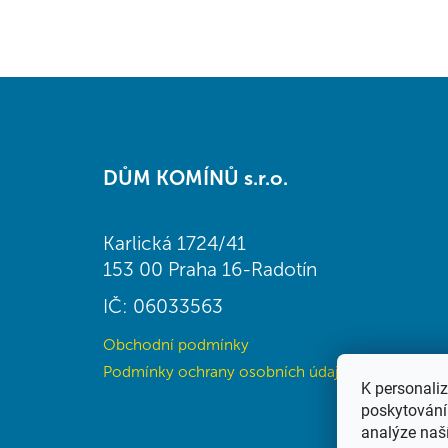
Z
á
DŮM KOMÍNŮ s.r.o.
p
a
t
Karlická 1724/41
í
153 00 Praha 16-Radotín
IČ: 06033563
Obchodní podmínky
Podmínky ochrany osobních údajů (GDPR)
K personali
poskytování 
analýze naš