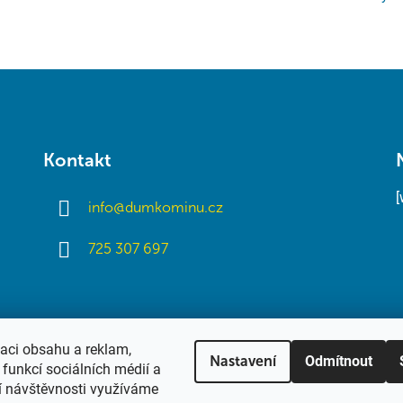
Kontakt
info
@
dumkominu.cz
725 307 697
zaci obsahu a reklam,
Odmítnout
Nastavení
funkcí sociálních médií a
í návštěvnosti využíváme