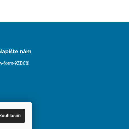
Napište nám
[w-form-9ZBC8]
Souhlasím