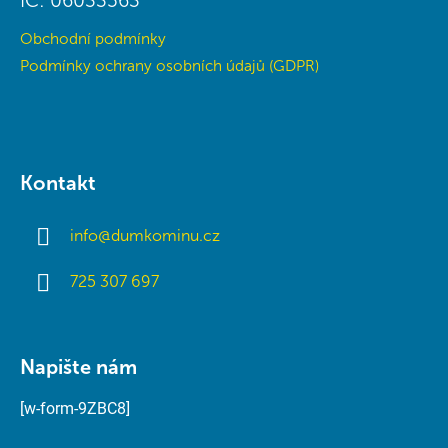
IČ: 06033563
Obchodní podmínky
Podmínky ochrany osobních údajů (GDPR)
Kontakt
info
@
dumkominu.cz
725 307 697
Napište nám
[w-form-9ZBC8]