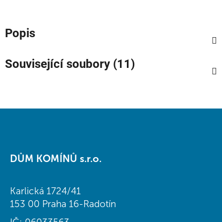
Popis
Související soubory (11)
Z
á
DŮM KOMÍNŮ s.r.o.
p
a
t
Karlická 1724/41
í
153 00 Praha 16-Radotín