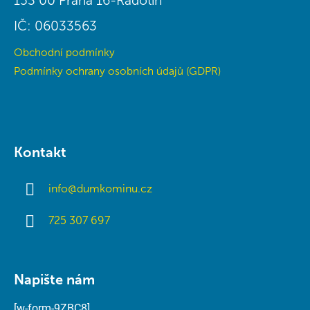
153 00 Praha 16-Radotín
IČ: 06033563
Obchodní podmínky
Podmínky ochrany osobních údajů (GDPR)
Kontakt
info
@
dumkominu.cz
725 307 697
Napište nám
[w-form-9ZBC8]