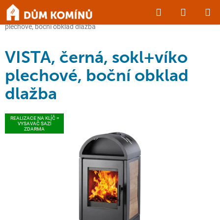
Přejít
Hledat
NÁKUP
na
Domů
/
KRBY a KAMNA
/
Krbová kamna
/
VISTA, černá, sokl+víko
obsah
KOŠÍK
plechové, boční obklad dlažba
VISTA, černá, sokl+víko
plechové, boční obklad
dlažba
REALIZACE NA KLÍČ =
VYSAVAČ SAZÍ
ZDARMA