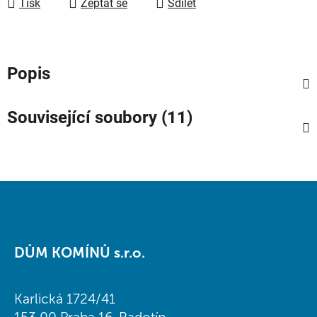
Tisk
Zeptat se
Sdílet
Popis
Související soubory (11)
Z
á
DŮM KOMÍNŮ s.r.o.
p
a
t
Karlická 1724/41
í