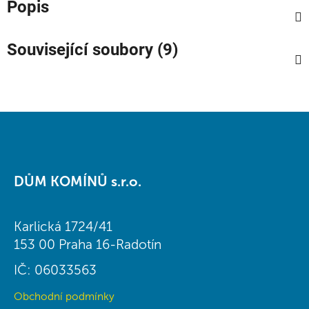
Popis
Související soubory (9)
Z
á
DŮM KOMÍNŮ s.r.o.
p
a
t
Karlická 1724/41
í
153 00 Praha 16-Radotín
IČ: 06033563
Obchodní podmínky