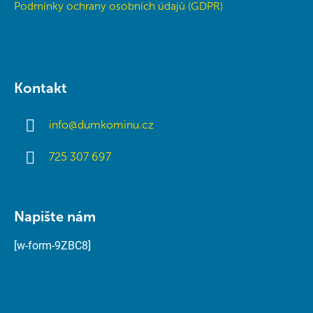
Podmínky ochrany osobních údajů (GDPR)
Kontakt
info
@
dumkominu.cz
725 307 697
Napište nám
[w-form-9ZBC8]