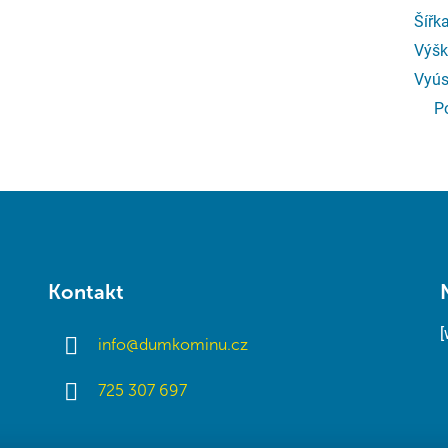
Šířk
Výšk
Vyús
P
Kontakt
info
@
dumkominu.cz
725 307 697