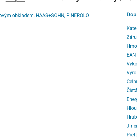
Dop
covým obkladem, HAAS+SOHN, PINEROLO
Kate
Záru
Hmo
EAN
Výk
Výro
Celn
Čist
Ener
Hlou
Hrub
Jmen
Pref