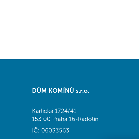
Z
á
DŮM KOMÍNŮ s.r.o.
p
a
t
Karlická 1724/41
í
153 00 Praha 16-Radotín
IČ: 06033563