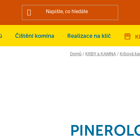
ů
Čištění komína
Realizace na klíč
K
Domů
/
KRBY a KAMNA
/
Krbová k
PINEROL