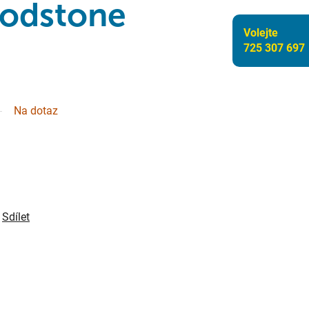
odstone
Volejte
725 307 697
Na dotaz
Sdílet