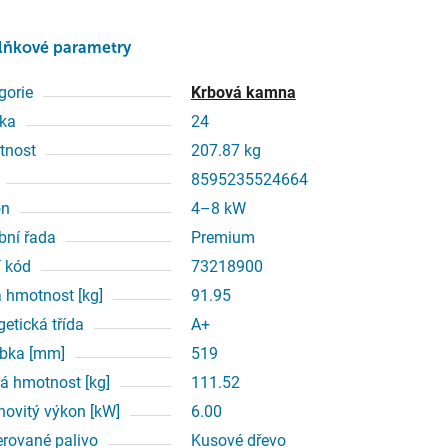
lňkové parametry
gorie
Krbová kamna
ka
24
tnost
207.87 kg
8595235524664
on
4–8 kW
bní řada
Premium
í kód
73218900
á hmotnost [kg]
91.95
getická třída
A+
bka [mm]
519
á hmotnost [kg]
111.52
ovitý výkon [kW]
6.00
erované palivo
Kusové dřevo