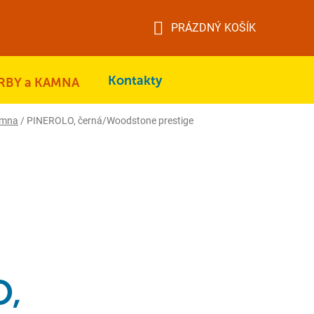
PRÁZDNÝ KOŠÍK
NÁKUPNÍ
KOŠÍK
Kontakty
RBY a KAMNA
amna
/
PINEROLO, černá/Woodstone prestige
O,