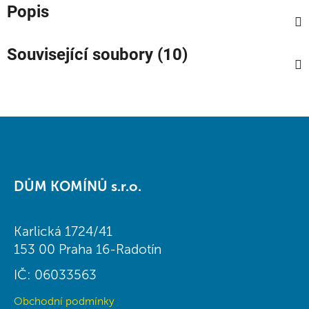
Popis
Související soubory (10)
Z
á
DŮM KOMÍNŮ s.r.o.
p
a
t
Karlická 1724/41
í
153 00 Praha 16-Radotín
IČ: 06033563
Obchodní podmínky