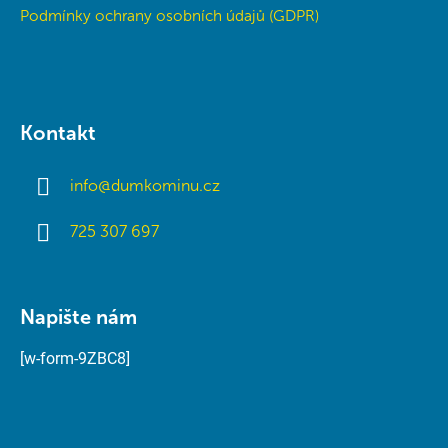
Podmínky ochrany osobních údajů (GDPR)
Kontakt
info
@
dumkominu.cz
725 307 697
Napište nám
[w-form-9ZBC8]