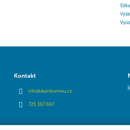
Šířk
Výšk
Vyús
Kontakt
info
@
dumkominu.cz
725 307 697