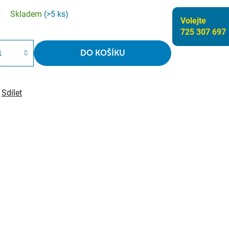
Skladem
(>5 ks)
Volejte
725 307 697
DO KOŠÍKU
Sdílet