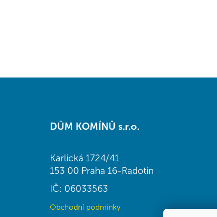
Z
á
DŮM KOMÍNŮ s.r.o.
p
a
t
Karlická 1724/41
í
153 00 Praha 16-Radotín
IČ: 06033563
Obchodní podmínky