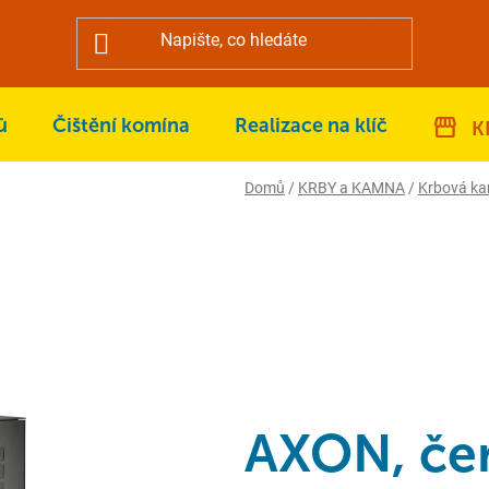
ů
Čištění komína
Realizace na klíč
K
Domů
/
KRBY a KAMNA
/
Krbová k
AXON, če