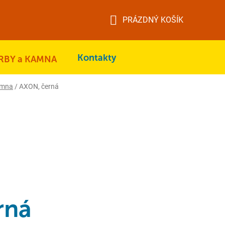
PRÁZDNÝ KOŠÍK
NÁKUPNÍ
KOŠÍK
Kontakty
RBY a KAMNA
amna
/
AXON, černá
rná