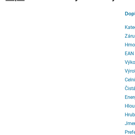
Dop
Kate
Záru
Hmo
EAN
Výk
Výro
Celn
Čist
Ener
Hlou
Hrub
Jmen
Pref