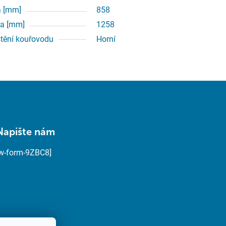
a [mm]
858
a [mm]
1258
tění kouřovodu
Horní
Napište nám
[w-form-9ZBC8]