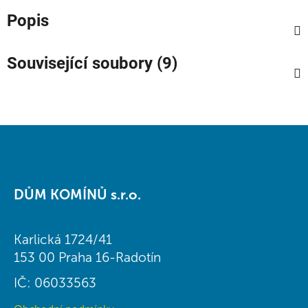
Popis
Související soubory (9)
Z
á
DŮM KOMÍNŮ s.r.o.
p
a
t
Karlická 1724/41
í
153 00 Praha 16-Radotín
IČ: 06033563