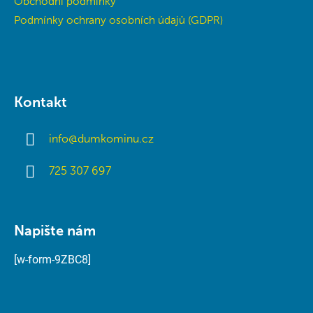
Obchodní podmínky
Podmínky ochrany osobních údajů (GDPR)
Kontakt
info
@
dumkominu.cz
725 307 697
Napište nám
[w-form-9ZBC8]