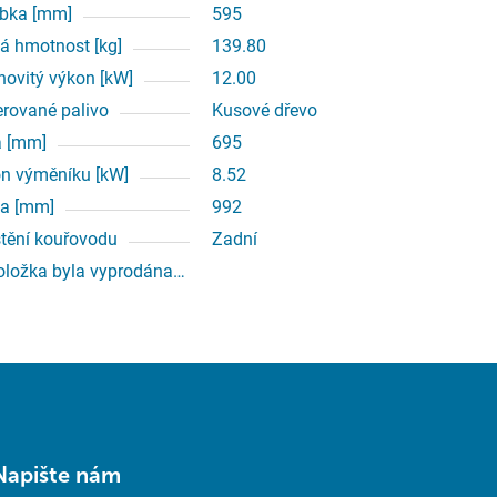
bka [mm]
595
á hmotnost [kg]
139.80
ovitý výkon [kW]
12.00
erované palivo
Kusové dřevo
a [mm]
695
n výměníku [kW]
8.52
a [mm]
992
tění kouřovodu
Zadní
oložka byla vyprodána…
Napište nám