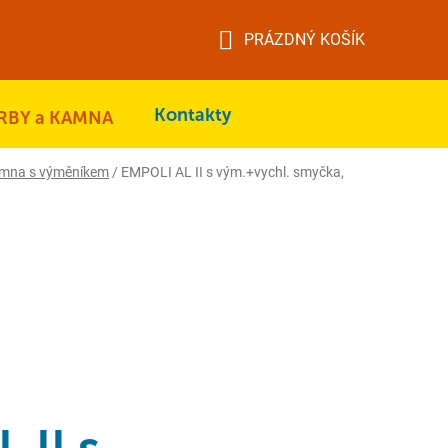
PRÁZDNÝ KOŠÍK
NÁKUPNÍ
KOŠÍK
Kontakty
RBY a KAMNA
amna s výměníkem
/
EMPOLI AL II s vým.+vychl. smyčka,
 II s