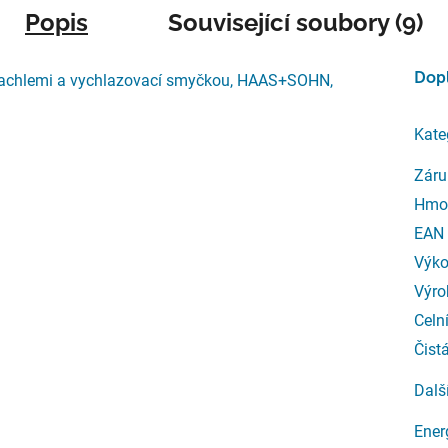
Popis
Související soubory (9)
Dop
achlemi a vychlazovací smyčkou, HAAS+SOHN,
Kate
Záru
Hmo
EAN
Výk
Výro
Celn
Čist
Dalš
Ener