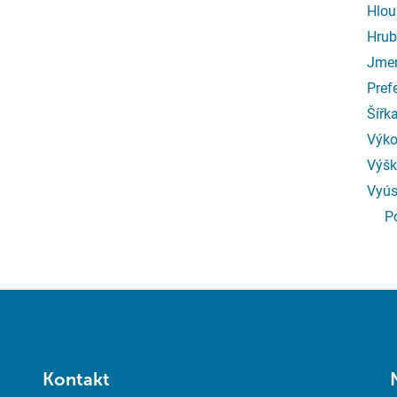
Hlou
Hrub
Jmen
Pref
Šířk
Výko
Výšk
Vyús
P
Kontakt