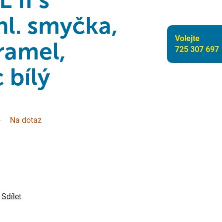
l. smyčka,
Volejte
ramel,
725 307 697
 bílý
Na dotaz
Sdílet