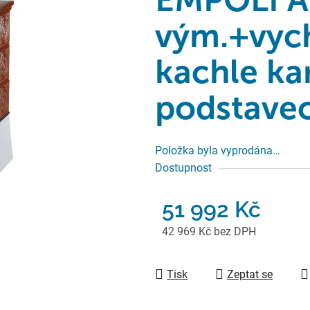
vým.+vych
kachle ka
podstavec
Položka byla vyprodána…
Dostupnost
51 992 Kč
42 969 Kč bez DPH
Měrná cena:
Tisk
Zeptat se