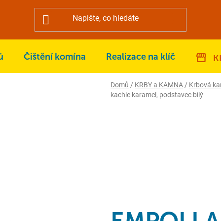
ů
Čištění komína
Realizace na klíč
K
Domů
/
KRBY a KAMNA
/
Krbová k
kachle karamel, podstavec bílý
EMPOLI AL