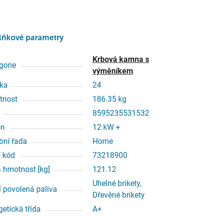
lňkové parametry
Krbová kamna s
gorie
výměníkem
ka
24
tnost
186.35 kg
8595235531532
on
12 kW +
bní řada
Home
í kód
73218900
á hmotnost [kg]
121.12
Uhelné brikety,
í povolená paliva
Dřevěné brikety
getická třída
A+