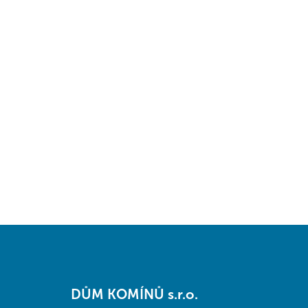
Z
á
DŮM KOMÍNŮ s.r.o.
p