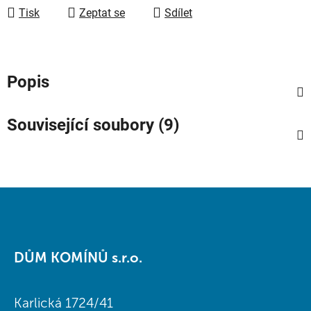
Tisk
Zeptat se
Sdílet
Popis
Související soubory (9)
Z
á
DŮM KOMÍNŮ s.r.o.
p
a
t
Karlická 1724/41