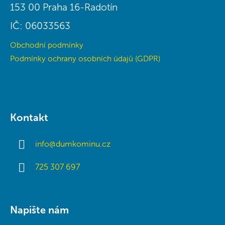
í
153 00 Praha 16-Radotín
IČ: 06033563
Obchodní podmínky
Podmínky ochrany osobních údajů (GDPR)
Kontakt
info
@
dumkominu.cz
725 307 697
Napište nám