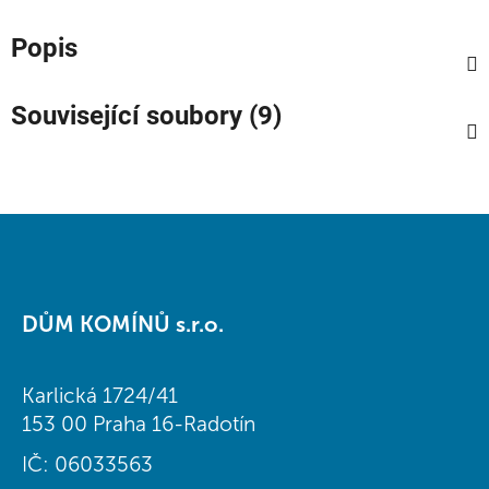
Popis
Související soubory (9)
Z
á
DŮM KOMÍNŮ s.r.o.
p
a
t
Karlická 1724/41
í
153 00 Praha 16-Radotín
IČ: 06033563