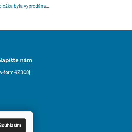
oložka byla vyprodána…
Napište nám
[w-form-9ZBC8]
Souhlasím