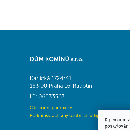
Z
á
DŮM KOMÍNŮ s.r.o.
p
a
t
Karlická 1724/41
í
153 00 Praha 16-Radotín
IČ: 06033563
Obchodní podmínky
Podmínky ochrany osobních údajů (GDPR)
K personali
poskytování 