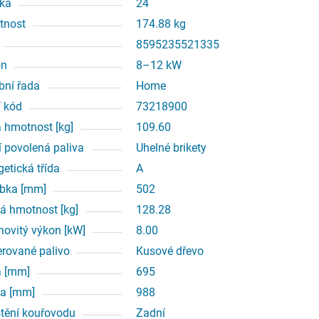
ka
24
tnost
174.88 kg
8595235521335
on
8–12 kW
bní řada
Home
í kód
73218900
á hmotnost [kg]
109.60
í povolená paliva
Uhelné brikety
getická třída
A
bka [mm]
502
á hmotnost [kg]
128.28
ovitý výkon [kW]
8.00
erované palivo
Kusové dřevo
a [mm]
695
a [mm]
988
tění kouřovodu
Zadní