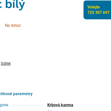
 bílý
Volejte
725 307 697
Na dotaz
Sdílet
lňkové parametry
gorie
Krbová kamna