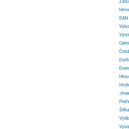
Záru
Hmo
EAN
Výk
Výro
Celn
Čist
Dalš
Ener
Hlou
Hrub
Jmen
Pref
Šířk
Výšk
Vyús