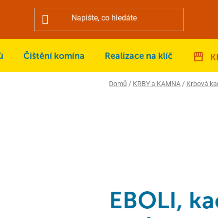
ů
Čištění komína
Realizace na klíč
K
Domů
/
KRBY a KAMNA
/
Krbová k
EBOLI, ka