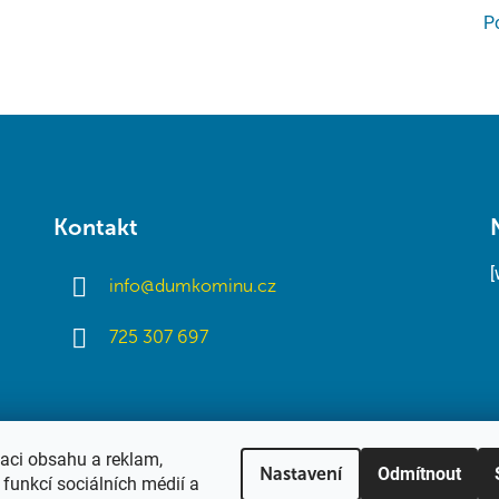
P
Kontakt
info
@
dumkominu.cz
725 307 697
zaci obsahu a reklam,
Odmítnout
Nastavení
funkcí sociálních médií a