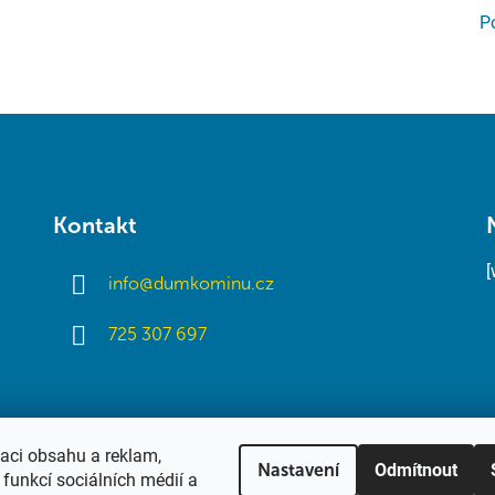
P
Kontakt
info
@
dumkominu.cz
725 307 697
zaci obsahu a reklam,
Odmítnout
Nastavení
funkcí sociálních médií a