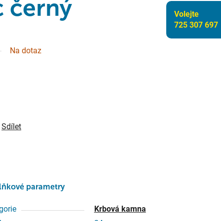
 černý
Volejte
725 307 697
Na dotaz
Sdílet
lňkové parametry
gorie
Krbová kamna