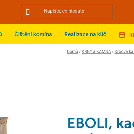
ů
Čištění komína
Realizace na klíč
K
Domů
/
KRBY a KAMNA
/
Krbová k
EBOLI, ka