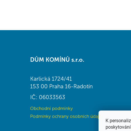
Z
á
DŮM KOMÍNŮ s.r.o.
p
a
t
Karlická 1724/41
í
153 00 Praha 16-Radotín
IČ: 06033563
Obchodní podmínky
Podmínky ochrany osobních údajů (GDPR)
K personali
poskytování 