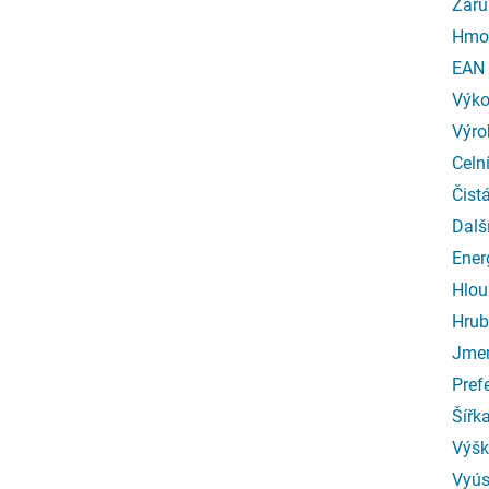
Záru
Hmo
EAN
Výk
Výro
Celn
Čist
Dalš
Ener
Hlou
Hrub
Jmen
Pref
Šířk
Výšk
Vyús