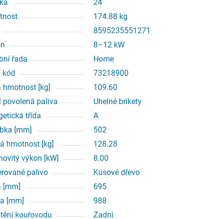
ka
24
tnost
174.88 kg
8595235551271
on
8–12 kW
bní řada
Home
í kód
73218900
á hmotnost [kg]
109.60
í povolená paliva
Uhelné brikety
getická třída
A
bka [mm]
502
á hmotnost [kg]
128.28
ovitý výkon [kW]
8.00
erované palivo
Kusové dřevo
a [mm]
695
a [mm]
988
tění kouřovodu
Zadní