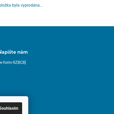
oložka byla vyprodána…
Napište nám
[w-form-9ZBC8]
Souhlasím