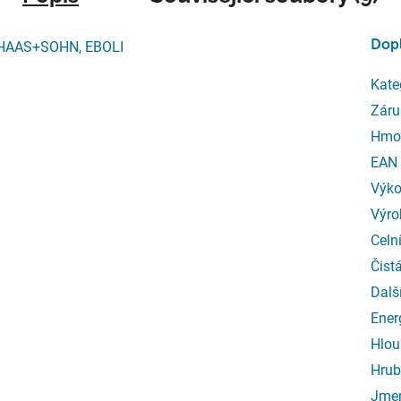
Dop
, HAAS+SOHN, EBOLI
Kate
Záru
Hmo
EAN
Výk
Výro
Celn
Čist
Dalš
Ener
Hlou
Hrub
Jmen