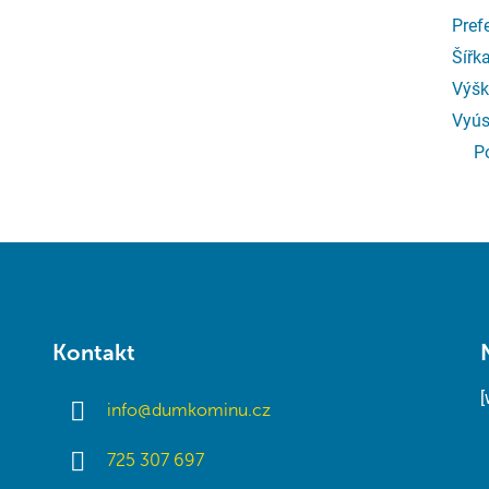
Pref
Šířk
Výšk
Vyús
P
Kontakt
info
@
dumkominu.cz
725 307 697