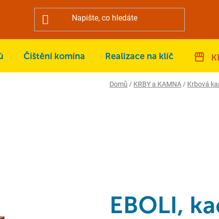
ů
Čištění komína
Realizace na klíč
K
Domů
/
KRBY a KAMNA
/
Krbová k
EBOLI, ka