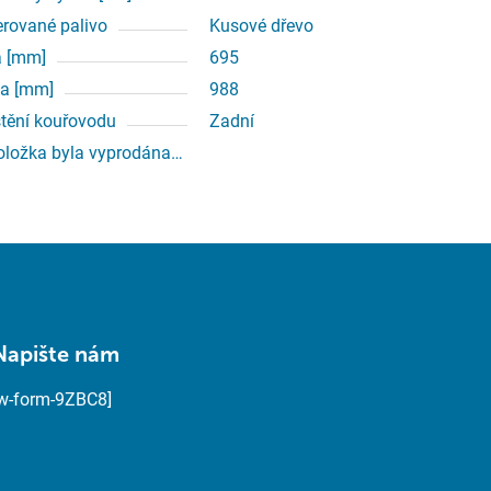
erované palivo
Kusové dřevo
a [mm]
695
a [mm]
988
tění kouřovodu
Zadní
oložka byla vyprodána…
Napište nám
[w-form-9ZBC8]