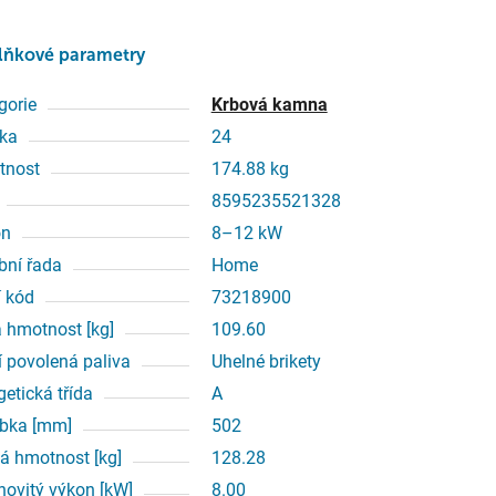
lňkové parametry
gorie
Krbová kamna
ka
24
tnost
174.88 kg
8595235521328
on
8–12 kW
bní řada
Home
í kód
73218900
á hmotnost [kg]
109.60
í povolená paliva
Uhelné brikety
getická třída
A
bka [mm]
502
á hmotnost [kg]
128.28
ovitý výkon [kW]
8.00