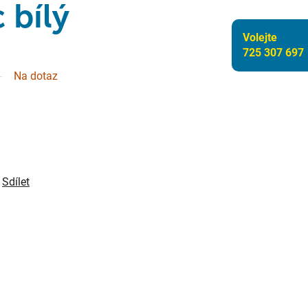
 bílý
Volejte
725 307 697
Na dotaz
Sdílet