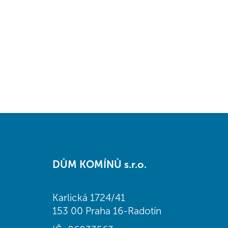
Z
á
DŮM KOMÍNŮ s.r.o.
p
a
t
Karlická 1724/41
í
153 00 Praha 16-Radotín