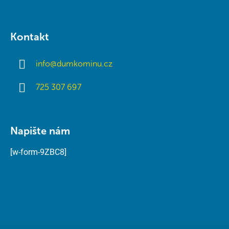
Kontakt
info
@
dumkominu.cz
725 307 697
Napište nám
[w-form-9ZBC8]