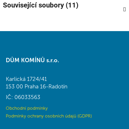
Související soubory (11)
Z
á
DŮM KOMÍNŮ s.r.o.
p
a
t
Karlická 1724/41
í
153 00 Praha 16-Radotín
IČ: 06033563
Obchodní podmínky
Podmínky ochrany osobních údajů (GDPR)