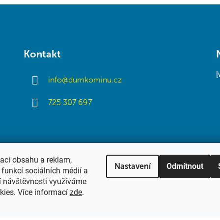
Kontakt
info
@
dumkominu.cz
725 307 697
zaci obsahu a reklam,
Odmítnout
Nastavení
funkcí sociálních médií a
í návštěvnosti využíváme
kies. Více informací
zde
.
hrazena.
Upravit nastavení cookies