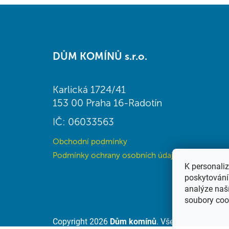
Z
á
DŮM KOMÍNŮ s.r.o.
p
a
t
Karlická 1724/41
í
153 00 Praha 16-Radotín
IČ: 06033563
Obchodní podmínky
Podmínky ochrany osobních údajů (GDPR)
K personali
poskytování 
analýze naš
soubory coo
Copyright 2026
Dům komínů
. Všechna práva vy