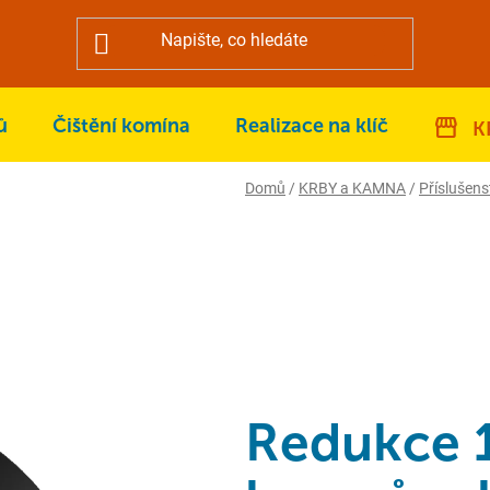
ů
Čištění komína
Realizace na klíč
K
Domů
/
KRBY a KAMNA
/
Příslušens
Redukce 