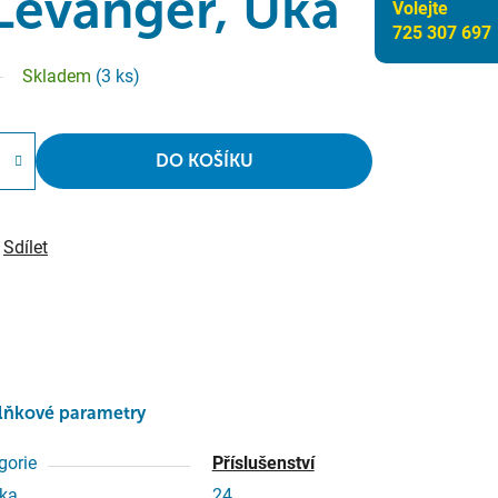
evanger, Uka
Volejte
725 307 697
Skladem
(3 ks)
DO KOŠÍKU
Sdílet
lňkové parametry
gorie
Příslušenství
ka
24