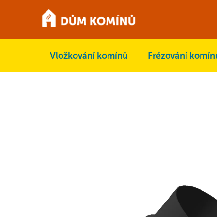
Přejít
na
obsah
Vložkování komínů
Frézování komín