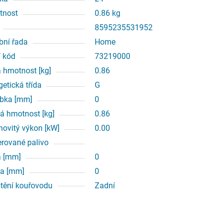
tnost
0.86 kg
8595235531952
bní řada
Home
í kód
73219000
á hmotnost [kg]
0.86
getická třída
G
bka [mm]
0
á hmotnost [kg]
0.86
ovitý výkon [kW]
0.00
erované palivo
a [mm]
0
a [mm]
0
tění kouřovodu
Zadní