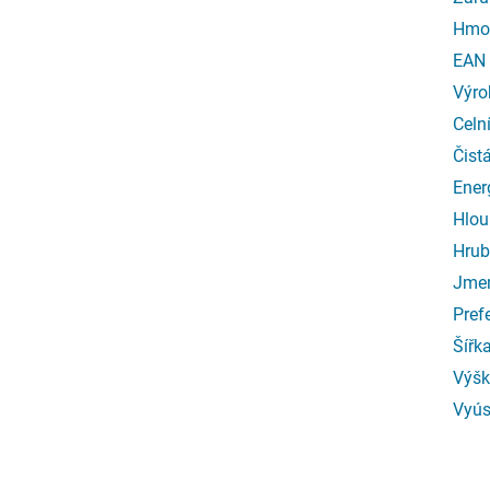
Hmo
EAN
Výro
Celn
Čist
Ener
Hlou
Hrub
Jmen
Pref
Šířk
Výšk
Vyús