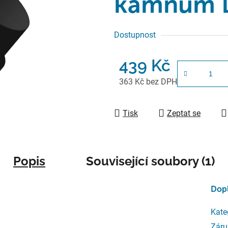
kamnům L
Dostupnost
439 Kč
363 Kč bez DPH
Měrná cena:
Tisk
Zeptat se
Popis
Související soubory (1)
Dop
Kate
Záru