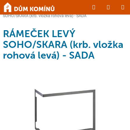
Přejít
Hledat
NÁKUP
na
Domů
/
KRBY a KAMNA
/
Příslušenství
/
RÁMEČEK LEVÝ
obsah
KOŠÍK
SOHO/SKARA (krb. vložka rohová levá) - SADA
RÁMEČEK LEVÝ
SOHO/SKARA (krb. vložka
rohová levá) - SADA