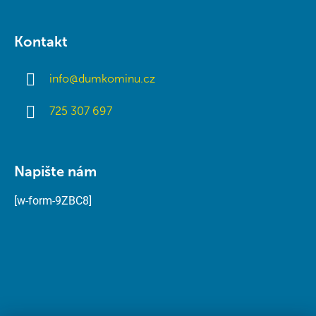
Kontakt
info
@
dumkominu.cz
725 307 697
Napište nám
[w-form-9ZBC8]