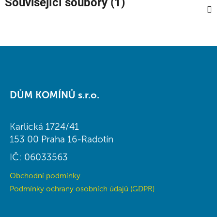
Související soubory (1)
Z
á
DŮM KOMÍNŮ s.r.o.
p
a
t
Karlická 1724/41
í
153 00 Praha 16-Radotín
IČ: 06033563
Obchodní podmínky
Podmínky ochrany osobních údajů (GDPR)