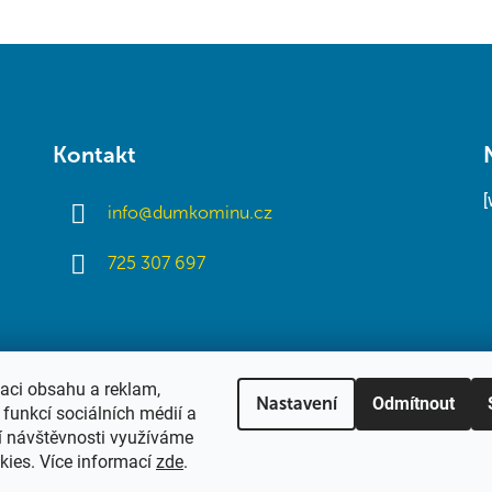
Kontakt
info
@
dumkominu.cz
725 307 697
zaci obsahu a reklam,
Odmítnout
Nastavení
funkcí sociálních médií a
í návštěvnosti využíváme
kies. Více informací
zde
.