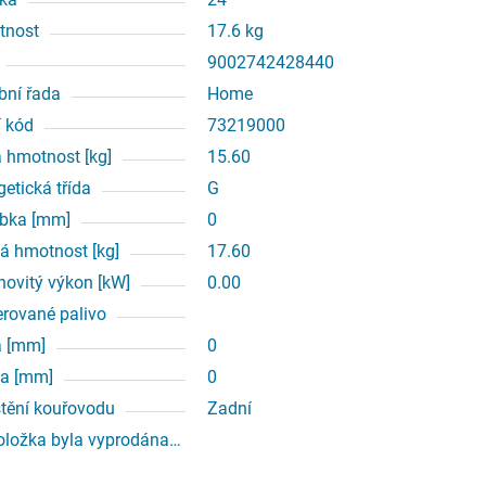
tnost
17.6 kg
9002742428440
bní řada
Home
í kód
73219000
á hmotnost [kg]
15.60
getická třída
G
bka [mm]
0
á hmotnost [kg]
17.60
ovitý výkon [kW]
0.00
erované palivo
a [mm]
0
a [mm]
0
tění kouřovodu
Zadní
oložka byla vyprodána…