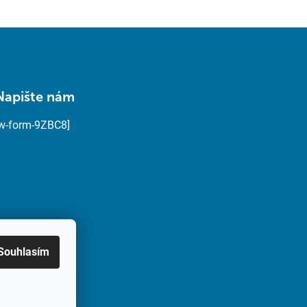
Napište nám
[w-form-9ZBC8]
Souhlasím