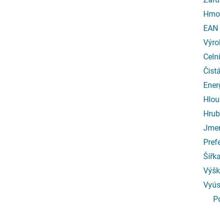
Hmo
EAN
Výro
Celn
Čist
Ener
Hlou
Hrub
Jmen
Pref
Šířk
Výšk
Vyús
P