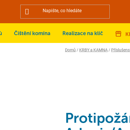
ů
Čištění komína
Realizace na klíč
K
Domů
/
KRBY a KAMNA
/
Příslušens
Protipožá