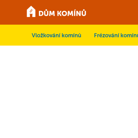
Přejít
na
obsah
Vložkování komínů
Frézování komín