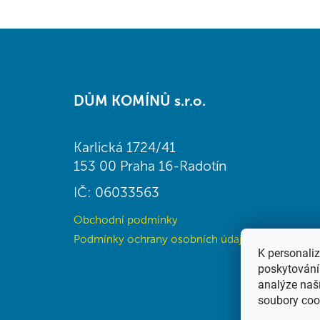
Z
á
DŮM KOMÍNŮ s.r.o.
p
a
t
Karlická 1724/41
í
153 00 Praha 16-Radotín
IČ: 06033563
Obchodní podmínky
Podmínky ochrany osobních údajů (GDPR)
K personali
poskytování 
analýze naš
soubory coo