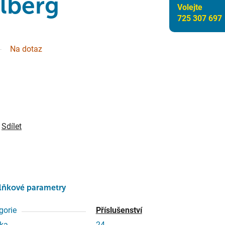
lberg
Volejte
725 307 697
Na dotaz
Sdílet
lňkové parametry
gorie
Příslušenství
ka
24