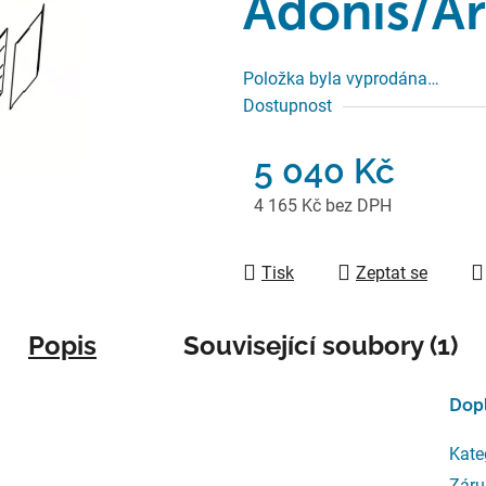
Adonis/Ar
Položka byla vyprodána…
Dostupnost
5 040 Kč
4 165 Kč bez DPH
Měrná cena:
Tisk
Zeptat se
Popis
Související soubory (1)
Dop
Kate
Záru