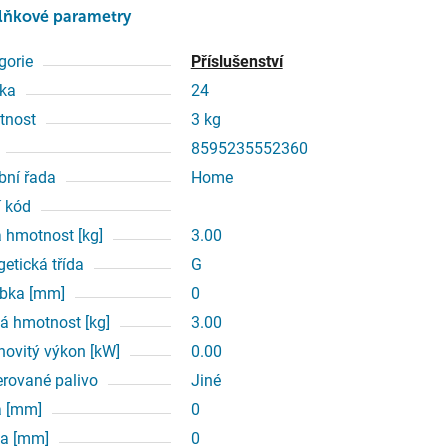
lňkové parametry
gorie
Příslušenství
ka
24
tnost
3 kg
8595235552360
bní řada
Home
í kód
á hmotnost [kg]
3.00
getická třída
G
bka [mm]
0
á hmotnost [kg]
3.00
ovitý výkon [kW]
0.00
erované palivo
Jiné
a [mm]
0
a [mm]
0