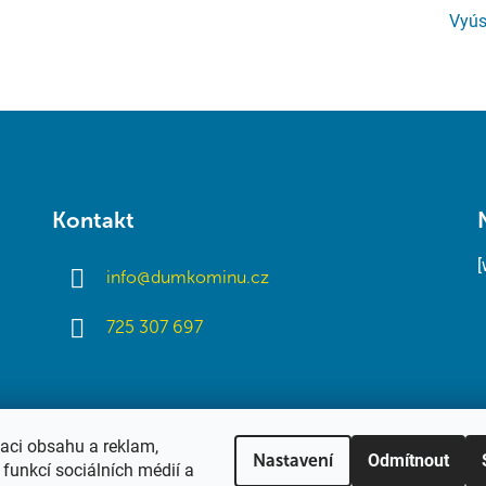
Vyús
Kontakt
info
@
dumkominu.cz
725 307 697
zaci obsahu a reklam,
Odmítnout
Nastavení
funkcí sociálních médií a