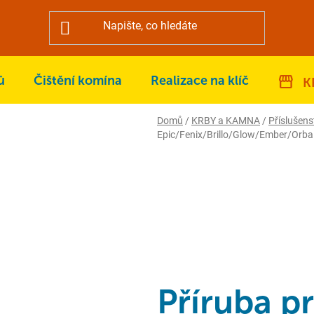
ů
Čištění komína
Realizace na klíč
K
Domů
/
KRBY a KAMNA
/
Příslušens
Epic/Fenix/Brillo/Glow/Ember/Orba
Příruba p