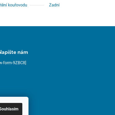
tění kouřovodu
Zadní
Napište nám
[w-form-9ZBC8]
Souhlasím