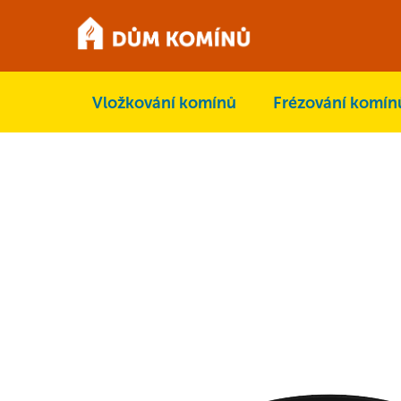
Přejít
na
obsah
Vložkování komínů
Frézování komín