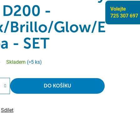
 D200 -
Volejte
725 307 697
x/Brillo/Glow/E
a - SET
Skladem
(>5 ks)
DO KOŠÍKU
Sdílet