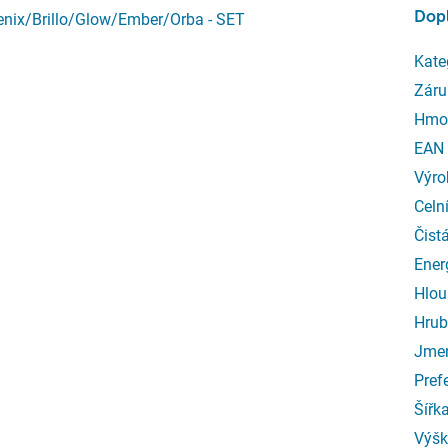
Dop
Fenix/Brillo/Glow/Ember/Orba - SET
Kate
Záru
Hmo
EAN
Výro
Celn
Čist
Ener
Hlou
Hrub
Jmen
Pref
Šířk
Výšk