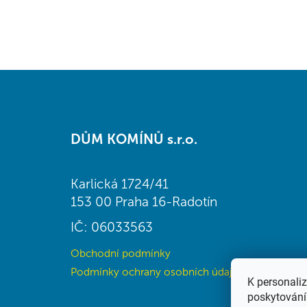
Z
á
DŮM KOMÍNŮ s.r.o.
p
a
t
Karlická 1724/41
í
153 00 Praha 16-Radotín
IČ: 06033563
Obchodní podmínky
Podmínky ochrany osobních údajů (GDPR)
K personali
poskytování 