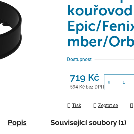
kouřovod
Epic/Feni
mber/Orb
Dostupnost
719 Kč
594 Kč bez DPH
Měrná cena:
Tisk
Zeptat se
Popis
Související soubory (1)