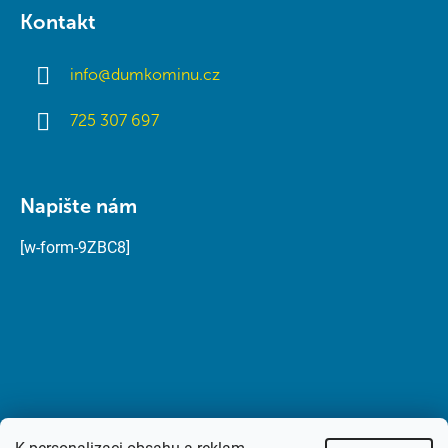
Kontakt
info
@
dumkominu.cz
725 307 697
Napište nám
[w-form-9ZBC8]