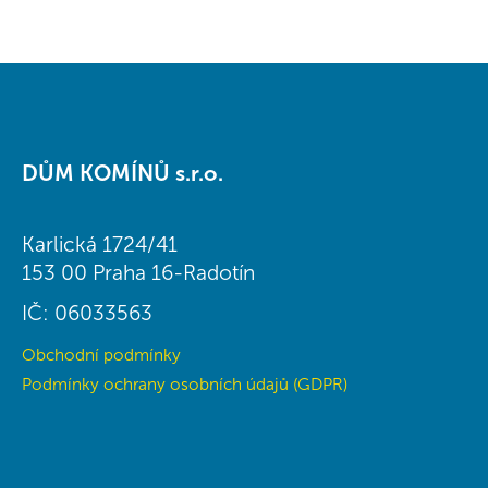
Z
á
DŮM KOMÍNŮ s.r.o.
p
a
t
Karlická 1724/41
í
153 00 Praha 16-Radotín
IČ: 06033563
Obchodní podmínky
Podmínky ochrany osobních údajů (GDPR)