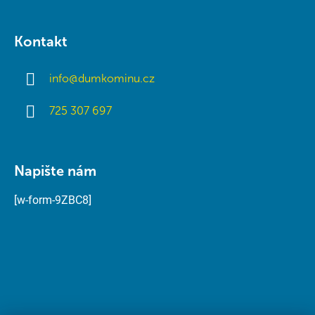
Kontakt
info
@
dumkominu.cz
725 307 697
Napište nám
[w-form-9ZBC8]