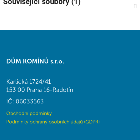
Související soubory (1)
Z
á
DŮM KOMÍNŮ s.r.o.
p
a
t
Karlická 1724/41
í
153 00 Praha 16-Radotín
IČ: 06033563
Obchodní podmínky
Podmínky ochrany osobních údajů (GDPR)