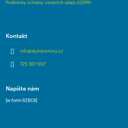
Podmínky ochrany osobních údajů (GDPR)
Kontakt
info
@
dumkominu.cz
725 307 697
Napište nám
[w-form-9ZBC8]