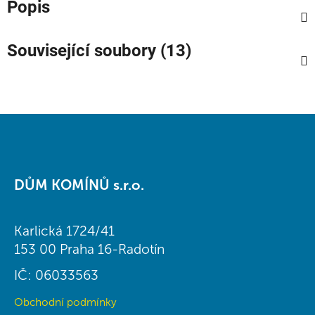
Popis
Související soubory (13)
Z
á
DŮM KOMÍNŮ s.r.o.
p
a
t
Karlická 1724/41
í
153 00 Praha 16-Radotín
IČ: 06033563
Obchodní podmínky