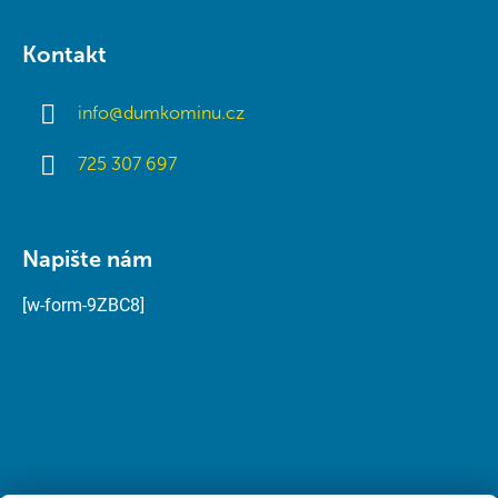
Kontakt
info
@
dumkominu.cz
725 307 697
Napište nám
[w-form-9ZBC8]