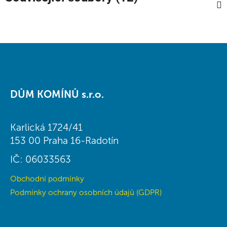
Z
á
DŮM KOMÍNŮ s.r.o.
p
a
t
Karlická 1724/41
í
153 00 Praha 16-Radotín
IČ: 06033563
Obchodní podmínky
Podmínky ochrany osobních údajů (GDPR)