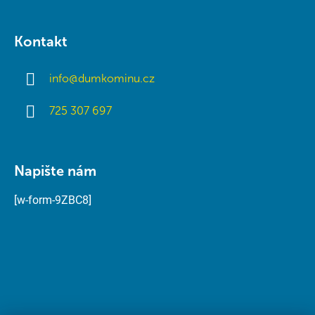
Kontakt
info
@
dumkominu.cz
725 307 697
Napište nám
[w-form-9ZBC8]