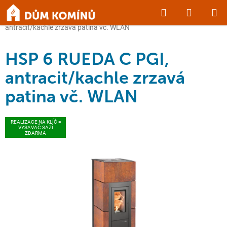
Přejít
Hledat
NÁKUP
na
Domů
/
KRBY a KAMNA
/
Peletová kamna
/
HSP 6 RUEDA C PGI,
obsah
KOŠÍK
antracit/kachle zrzavá patina vč. WLAN
HSP 6 RUEDA C PGI,
antracit/kachle zrzavá
patina vč. WLAN
REALIZACE NA KLÍČ =
VYSAVAČ SAZÍ
ZDARMA