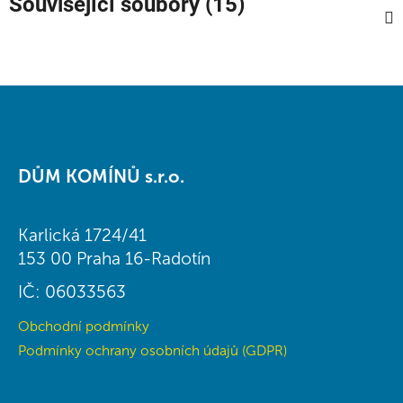
Související soubory (15)
Z
á
DŮM KOMÍNŮ s.r.o.
p
a
t
Karlická 1724/41
í
153 00 Praha 16-Radotín
IČ: 06033563
Obchodní podmínky
Podmínky ochrany osobních údajů (GDPR)