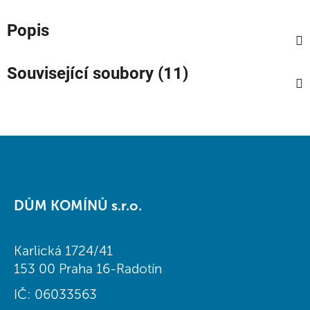
Popis
Související soubory (11)
Z
á
DŮM KOMÍNŮ s.r.o.
p
a
t
Karlická 1724/41
í
153 00 Praha 16-Radotín
IČ: 06033563