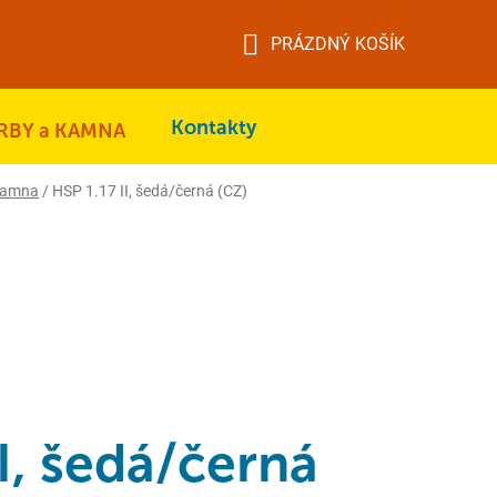
PRÁZDNÝ KOŠÍK
NÁKUPNÍ
KOŠÍK
Kontakty
RBY a KAMNA
kamna
/
HSP 1.17 II, šedá/černá (CZ)
I, šedá/černá