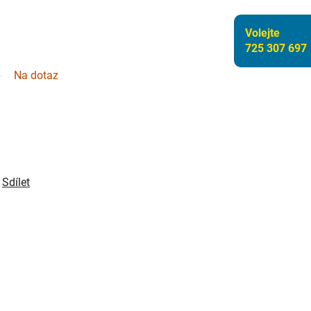
Volejte
725 307 697
Na dotaz
Sdílet