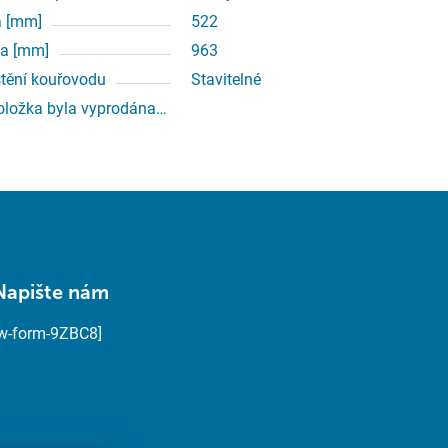
a [mm]
522
a [mm]
963
tění kouřovodu
Stavitelné
oložka byla vyprodána…
Napište nám
[w-form-9ZBC8]