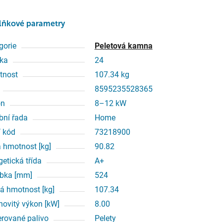
lňkové parametry
gorie
Peletová kamna
ka
24
tnost
107.34 kg
8595235528365
on
8–12 kW
bní řada
Home
í kód
73218900
á hmotnost [kg]
90.82
getická třída
A+
bka [mm]
524
á hmotnost [kg]
107.34
ovitý výkon [kW]
8.00
erované palivo
Pelety