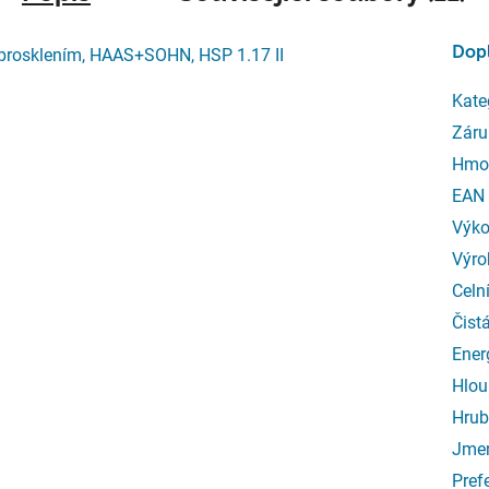
Dop
 prosklením, HAAS+SOHN, HSP 1.17 II
Kate
Záru
Hmo
EAN
Výk
Výro
Celn
Čist
Ener
Hlou
Hrub
Jmen
Pref