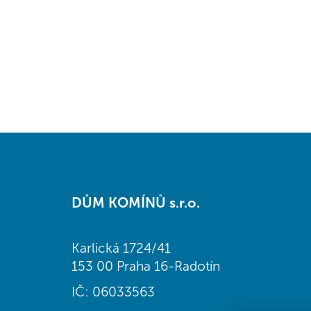
Z
á
DŮM KOMÍNŮ s.r.o.
p
a
t
Karlická 1724/41
í
153 00 Praha 16-Radotín
IČ: 06033563