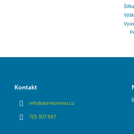
Šířk
Výšk
Vyús
P
Kontakt
info
@
dumkominu.cz
725 307 697