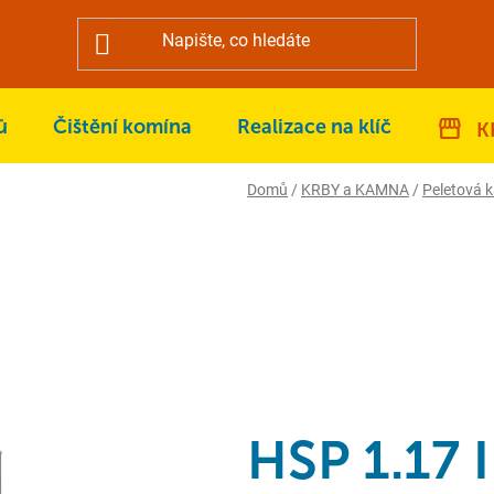
ů
Čištění komína
Realizace na klíč
K
Domů
/
KRBY a KAMNA
/
Peletová 
HSP 1.17 I