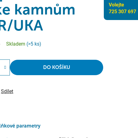
ke kamnům
Volejte
725 307 697
R/UKA
Skladem
(>5 ks)
DO KOŠÍKU
Sdílet
lňkové parametry