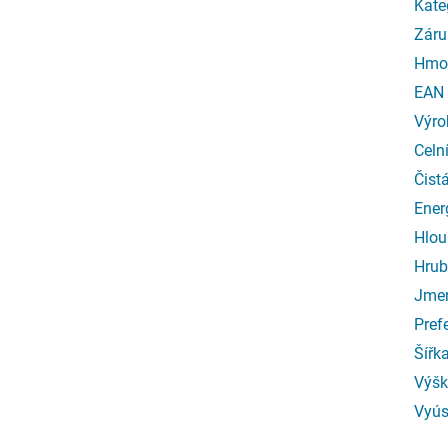
Kate
Záru
Hmo
EAN
Výro
Celn
Čist
Ener
Hlou
Hrub
Jmen
Pref
Šířk
Výšk
Vyús