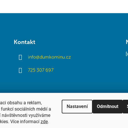
Kontakt
info
@
dumkominu.cz
725 307 697
zaci obsahu a reklam,
Odmítnout
Nastavení
funkcí sociálních médií a
í návštěvnosti využíváme
kies. Více informací
zde
.