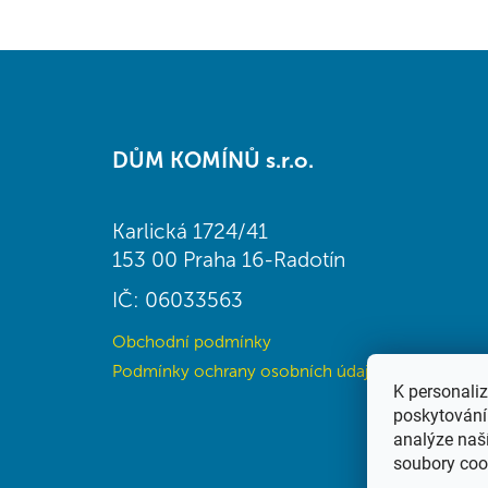
Z
á
DŮM KOMÍNŮ s.r.o.
p
a
t
Karlická 1724/41
í
153 00 Praha 16-Radotín
IČ: 06033563
Obchodní podmínky
Podmínky ochrany osobních údajů (GDPR)
K personali
poskytování 
analýze naš
soubory coo