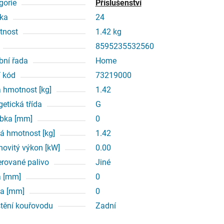
gorie
Příslušenství
ka
24
tnost
1.42 kg
8595235532560
bní řada
Home
í kód
73219000
á hmotnost [kg]
1.42
getická třída
G
bka [mm]
0
á hmotnost [kg]
1.42
ovitý výkon [kW]
0.00
erované palivo
Jiné
a [mm]
0
a [mm]
0
tění kouřovodu
Zadní