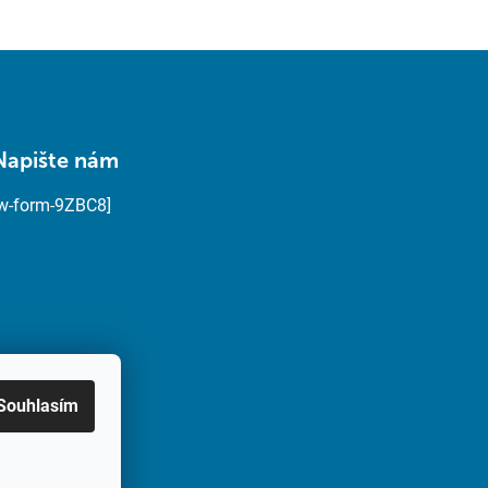
Napište nám
[w-form-9ZBC8]
Souhlasím