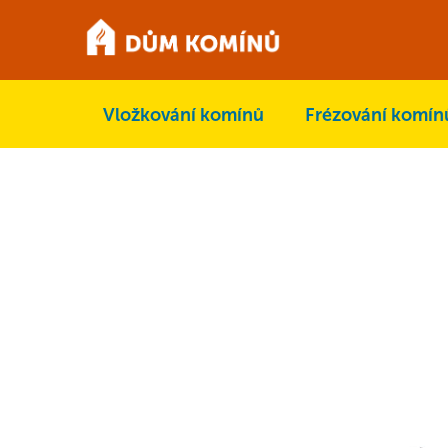
Přejít
na
obsah
Vložkování komínů
Frézování komín