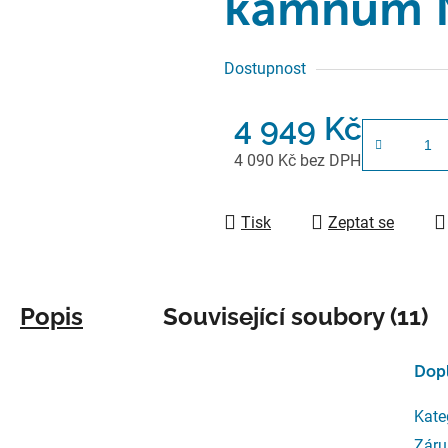
kamnům 
Dostupnost
4 949 Kč
4 090 Kč bez DPH
Měrná cena:
Tisk
Zeptat se
Popis
Související soubory (11)
Dop
Kate
Záru