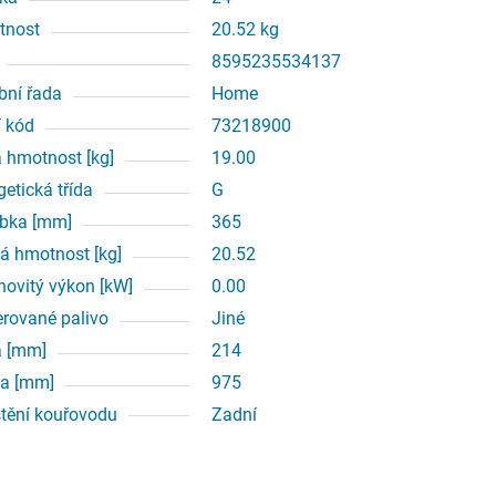
tnost
20.52 kg
8595235534137
bní řada
Home
í kód
73218900
á hmotnost [kg]
19.00
getická třída
G
bka [mm]
365
á hmotnost [kg]
20.52
ovitý výkon [kW]
0.00
erované palivo
Jiné
a [mm]
214
a [mm]
975
tění kouřovodu
Zadní