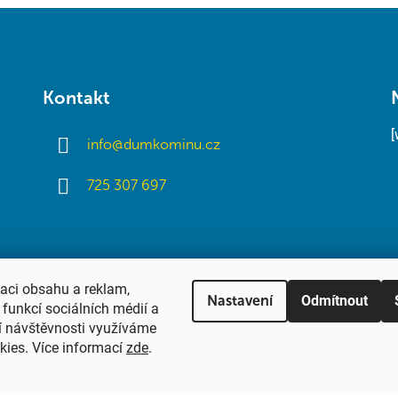
Kontakt
info
@
dumkominu.cz
725 307 697
zaci obsahu a reklam,
Odmítnout
Nastavení
funkcí sociálních médií a
í návštěvnosti využíváme
kies. Více informací
zde
.
hrazena.
Upravit nastavení cookies