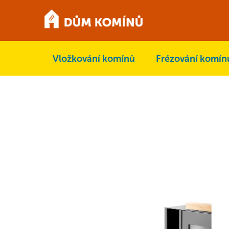
Přejít
na
obsah
Vložkování komínů
Frézování komín