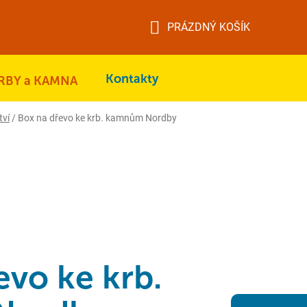
PRÁZDNÝ KOŠÍK
NÁKUPNÍ
KOŠÍK
Kontakty
RBY a KAMNA
tví
/
Box na dřevo ke krb. kamnům Nordby
evo ke krb.