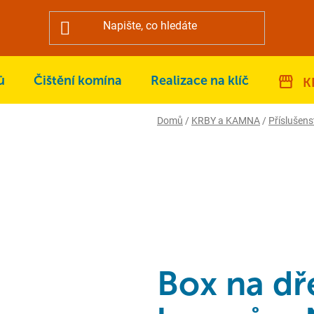
ů
Čištění komína
Realizace na klíč
K
Domů
/
KRBY a KAMNA
/
Příslušens
Box na dř