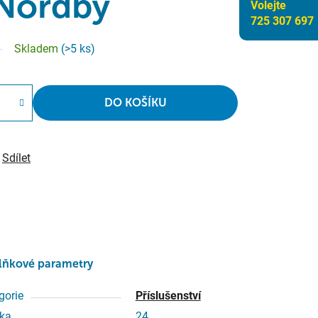
Nordby
Volejte
725 307 697
Skladem
(>5 ks)
DO KOŠÍKU
Sdílet
lňkové parametry
gorie
Příslušenství
ka
24