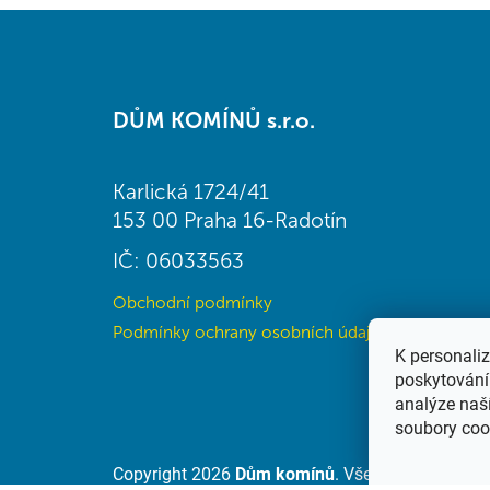
Z
á
DŮM KOMÍNŮ s.r.o.
p
a
t
Karlická 1724/41
í
153 00 Praha 16-Radotín
IČ: 06033563
Obchodní podmínky
Podmínky ochrany osobních údajů (GDPR)
K personali
poskytování 
analýze naš
soubory coo
Copyright 2026
Dům komínů
. Všechna práva vy