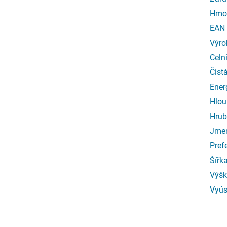
Hmo
EAN
Výro
Celn
Čist
Ener
Hlou
Hrub
Jmen
Pref
Šířk
Výšk
Vyús