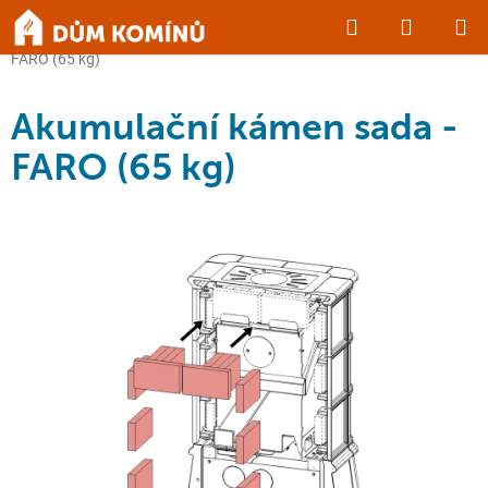
Přejít
Hledat
NÁKUP
na
Domů
/
KRBY a KAMNA
/
Příslušenství
/
Akumulační kámen sada -
obsah
KOŠÍK
FARO (65 kg)
Akumulační kámen sada -
FARO (65 kg)