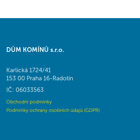
Z
á
DŮM KOMÍNŮ s.r.o.
p
a
t
Karlická 1724/41
í
153 00 Praha 16-Radotín
IČ: 06033563
Obchodní podmínky
Podmínky ochrany osobních údajů (GDPR)