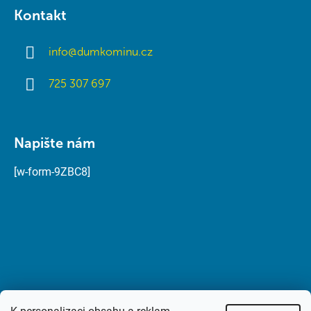
Kontakt
info
@
dumkominu.cz
725 307 697
Napište nám
[w-form-9ZBC8]