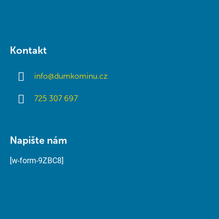
Kontakt
info
@
dumkominu.cz
725 307 697
Napište nám
[w-form-9ZBC8]