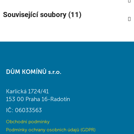
Související soubory (11)
Z
á
DŮM KOMÍNŮ s.r.o.
p
a
t
Karlická 1724/41
í
153 00 Praha 16-Radotín
IČ: 06033563
Obchodní podmínky
Podmínky ochrany osobních údajů (GDPR)